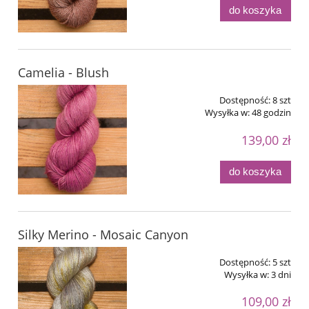
do koszyka
Camelia - Blush
Dostępność:
8 szt
Wysyłka w:
48 godzin
139,00 zł
do koszyka
Silky Merino - Mosaic Canyon
Dostępność:
5 szt
Wysyłka w:
3 dni
109,00 zł