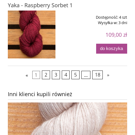
Yaka - Raspberry Sorbet 1
Dostępność:
4 szt
Wysyłka w:
3 dni
109,00 zł
do koszyka
«
1
2
3
4
5
...
18
»
Inni klienci kupili również