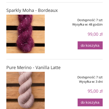
Sparkly Moha - Bordeaux
Dostępność:
7 szt
Wysyłka w:
48 godzin
99,00 zł
do koszyka
Pure Merino - Vanilla Latte
Dostępność:
7 szt
Wysyłka w:
3 dni
95,00 zł
do koszyka