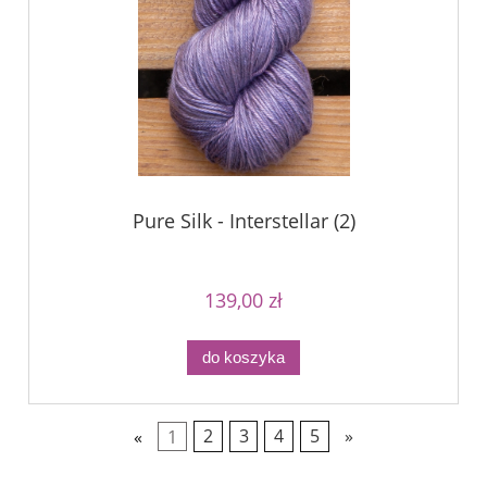
Pure Silk - Interstellar (2)
139,00 zł
do koszyka
«
1
2
3
4
5
»