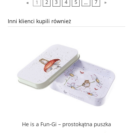
«
1
2
3
4
5
...
7
»
Inni klienci kupili również
He is a Fun-Gi – prostokątna puszka
Św