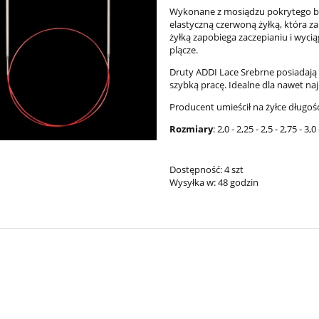
Wykonane z mosiądzu pokrytego bi
elastyczną czerwoną żyłką, która z
żyłką zapobiega zaczepianiu i wyciąg
plącze.
Druty ADDI Lace Srebrne posiadają 
szybką pracę. Idealne dla nawet naj
Producent umieścił na żyłce długoś
Rozmiary
: 2,0 - 2,25 - 2,5 - 2,75 - 3,0 
imple Sock - 01
Bureta - Midnight
Dostępność:
4 szt
Wysyłka w:
48 godzin
54,00 zł
75,00 zł
69,00 zł
90,00 zł
a regularna:
Cena regularna:
69,00 zł
90,00 zł
niższa cena:
Najniższa cena:
do koszyka
do koszyka