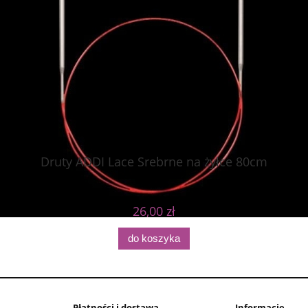
Druty ADDI Lace Srebrne na żyłce 80cm
26,00 zł
do koszyka
Płatności i dostawa
Informacje