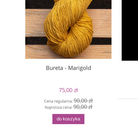
Bureta - Marigold
S
75,00 zł
90,00 zł
Cena regularna:
Cen
90,00 zł
Najniższa cena:
Naj
do koszyka