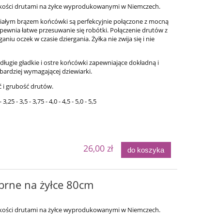
akości drutami na żyłce wyprodukowanymi w Niemczech.
ałym brązem końcówki są perfekcyjnie połączone z mocną
apewnia łatwe przesuwanie się robótki. Połączenie drutów z
aniu oczek w czasie dziergania. Żyłka nie zwija się i nie
długie gładkie i ostre końcówki zapewniające dokładną i
bardziej wymagającej dziewiarki.
ć i grubość drutów.
- 3,25 - 3,5 - 3,75 - 4,0 - 4,5 - 5,0 - 5,5
26,00 zł
do koszyka
brne na żyłce 80cm
akości drutami na żyłce wyprodukowanymi w Niemczech.