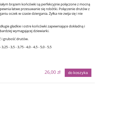
ałym brązem końcówki są perfekcyjnie połączone z mocną
apewnia łatwe przesuwanie się robótki. Połączenie drutów z
aniu oczek w czasie dziergania. Żyłka nie zwija się i nie
długie gładkie i ostre końcówki zapewniające dokładną i
bardziej wymagającej dziewiarki.
ć i grubość drutów.
- 3,25 - 3,5 - 3,75 - 4,0 - 4,5 - 5,0 - 5,5
Bureta - Pa
Bureta - Natural
26,00 zł
do koszyka
75,0
75,00 zł
Cena regular
90,00 zł
Cena regularna:
Najniższa ce
90,00 zł
Najniższa cena:
do ko