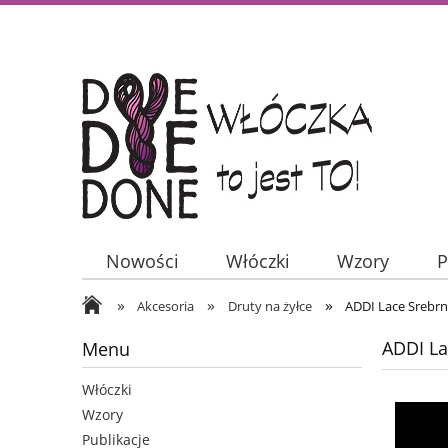
Nowości
Włóczki
Wzory
P
»
»
»
Akcesoria
Druty na żyłce
ADDI Lace Srebr
ADDI La
Menu
Włóczki
Wzory
Publikacje