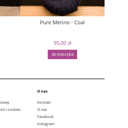
Pure Merino - Coal
95,00 zł
N
do koszyka
O nas
ciowy
Kontakt
ści i cookies
O nas
Facebook
Instagram