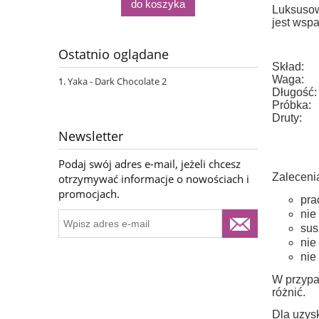
do koszyka
Luksusow
jest wspa
Ostatnio oglądane
Skład:
Waga:
Yaka - Dark Chocolate 2
Długość:
Próbka:
Druty:
Newsletter
Podaj swój adres e-mail, jeżeli chcesz
Zaleceni
otrzymywać informacje o nowościach i
promocjach.
pra
nie
sus
nie
nie
W przypa
różnić.
Dla uzysk