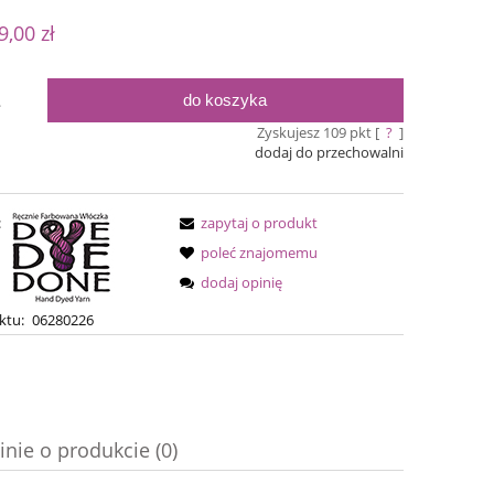
 nie zawiera ewentualnych kosztów
9,00 zł
ości
do koszyka
.
Zyskujesz
109
pkt [
?
]
dodaj do przechowalni
:
zapytaj o produkt
poleć znajomemu
dodaj opinię
t
Simple Sock - 29
Bureta
ktu:
06280226
54,00 zł
75,0
69,00 zł
Cena regularna:
Cena regular
inie o produkcie (0)
69,00 zł
Najniższa cena:
Najniższa ce