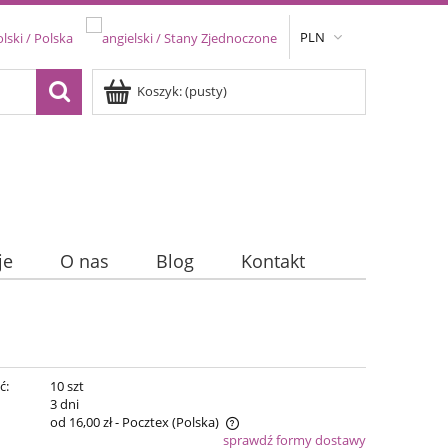
PLN
Koszyk:
(pusty)
je
O nas
Blog
Kontakt
ć:
10 szt
:
3 dni
od 16,00 zł
- Pocztex
(Polska)
sprawdź formy dostawy