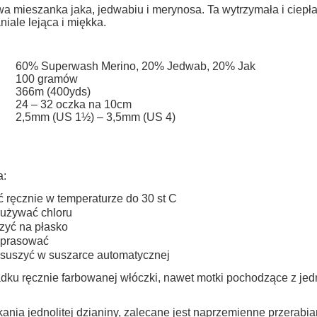
do koszyka
do koszyka
Cena nie zawiera ewentualnych kosztów
a mieszanka jaka, jedwabiu i merynosa. Ta wytrzymała i ciepła
niale lejąca i miękka.
płatności
60% Superwash Merino, 20% Jedwab, 20% Jak
100 gramów
366m (400yds)
24 – 32 oczka na 10cm
2,5mm (US 1½) – 3,5mm (US 4)
a:
ć ręcznie w temperaturze do 30 st C
 używać chloru
zyć na płasko
 prasować
 suszyć w suszarce automatycznej
dku ręcznie farbowanej włóczki, nawet motki pochodzące z jed
ania jednolitej dzianiny, zalecane jest naprzemienne przerabi