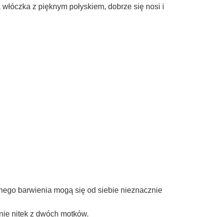
do koszyka
do ko
 włóczka z pięknym połyskiem, dobrze się nosi i
nego barwienia mogą się od siebie nieznacznie
anie nitek z dwóch motków.