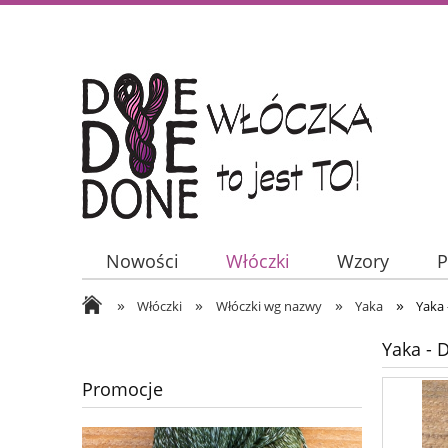
Nowości
Włóczki
Wzory
P
»
»
»
»
Włóczki
Włóczki wg nazwy
Yaka
Yaka 
Yaka - 
Promocje