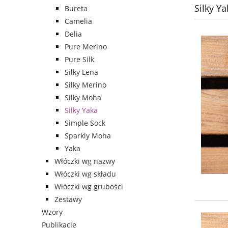
Silky Ya
Bureta
Camelia
Delia
Pure Merino
Pure Silk
Silky Lena
Silky Merino
Silky Moha
Silky Yaka
Simple Sock
Sparkly Moha
Yaka
Włóczki wg nazwy
Włóczki wg składu
Włóczki wg grubości
Zestawy
Wzory
Publikacje