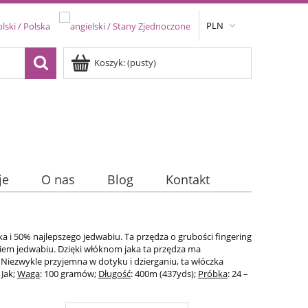
PLN
Koszyk:
(pusty)
je
O nas
Blog
Kontakt
 i 50% najlepszego jedwabiu. Ta przędza o grubości fingering
skiem jedwabiu. Dzięki włóknom jaka ta przędza ma
. Niezwykle przyjemna w dotyku i dzierganiu, ta włóczka
 Jak;
Waga
: 100 gramów;
Długość
: 400m (437yds);
Próbka
: 24 –