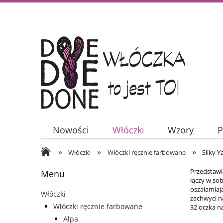
Nowości
Włóczki
Wzory
P
»
»
»
Włóczki
Włóczki ręcznie farbowane
Silky Y
Przedstawi
Menu
łączy w so
oszałamiają
Włóczki
zachwyci n
Włóczki ręcznie farbowane
32 oczka n
Alpa