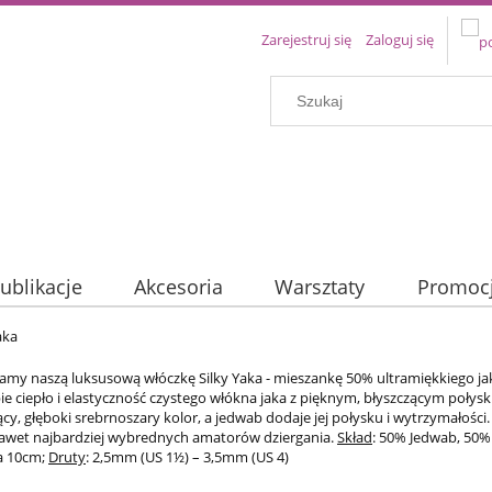
Zarejestruj się
Zaloguj się
ublikacje
Akcesoria
Warsztaty
Promoc
aka
amy naszą luksusową włóczkę Silky Yaka - mieszankę 50% ultramiękkiego jaka
bie ciepło i elastyczność czystego włókna jaka z pięknym, błyszczącym poły
cy, głęboki srebrnoszary kolor, a jedwab dodaje jej połysku i wytrzymałości
awet najbardziej wybrednych amatorów dziergania.
Skład
: 50% Jedwab, 50%
a 10cm;
Druty
: 2,5mm (US 1½) – 3,5mm (US 4)