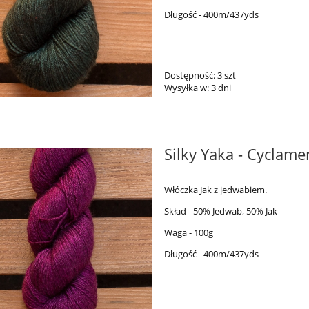
Długość - 400m/437yds
na - Raspberry Sorbet
Simple Sock - 29
Dostępność:
3 szt
Wysyłka w:
3 dni
79,00 zł
54,00 zł
94,00 zł
69,00 zł
a regularna:
Cena regularna:
94,00 zł
69,00 zł
niższa cena:
Najniższa cena:
Silky Yaka - Cyclame
do koszyka
do koszyka
Włóczka Jak z jedwabiem.
Skład - 50% Jedwab, 50% Jak
Waga - 100g
Długość - 400m/437yds