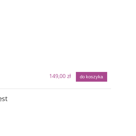
149,00 zł
do koszyka
est