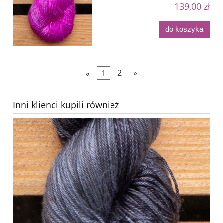
139,00 zł
do koszyka
«
1
2
»
Inni klienci kupili również