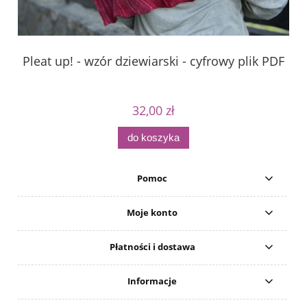
Pleat up! - wzór dziewiarski - cyfrowy plik PDF
Pa
32,00 zł
do koszyka
Pomoc
Moje konto
Płatności i dostawa
Informacje