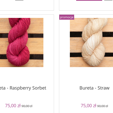
promocja
eta - Raspberry Sorbet
Bureta - Straw
75,00 zł
75,00 zł
90,00 zł
90,00 zł