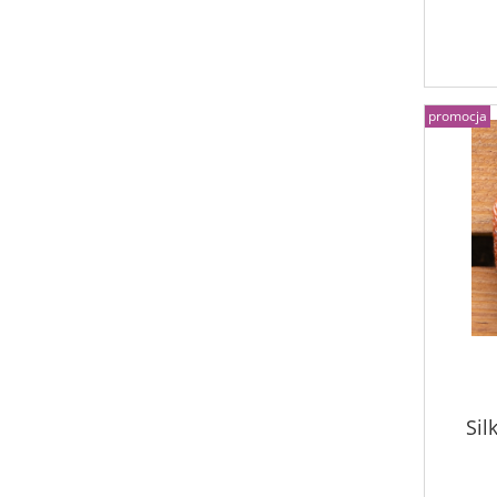
promocja
Sil