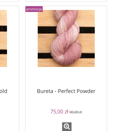
promocja
old
Bureta - Perfect Powder
75,00 zł
90,00 zł