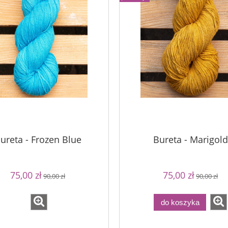
a - Palomino Gold
Bureta - Perfect Powder
75,00 zł
75,00 zł
90,00 zł
a regularna:
90,00 zł
90,00 zł
Cena regularna:
niższa cena:
90,00 zł
Najniższa cena:
do koszyka
ureta - Frozen Blue
Bureta - Marigold
75,00 zł
75,00 zł
90,00 zł
90,00 zł
do koszyka