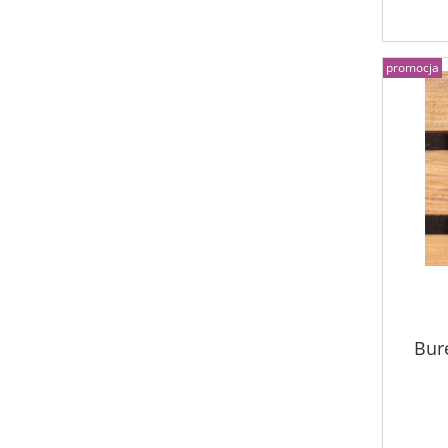
promocja
Bur