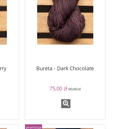
rry
Bureta - Dark Chocolate
75,00 zł
90,00 zł
promocja