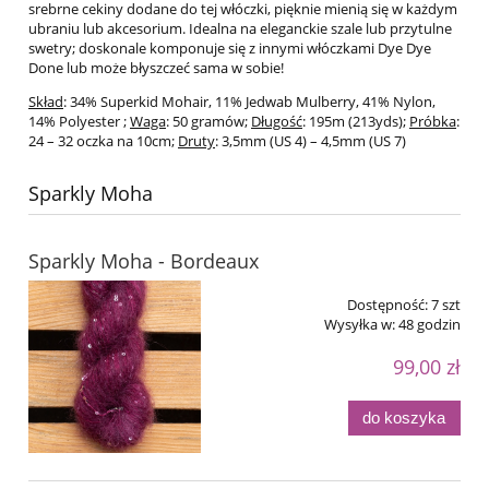
srebrne cekiny dodane do tej włóczki, pięknie mienią się w każdym
ubraniu lub akcesorium. Idealna na eleganckie szale lub przytulne
swetry; doskonale komponuje się z innymi włóczkami Dye Dye
Done lub może błyszczeć sama w sobie!
Skład
: 34% Superkid Mohair, 11% Jedwab Mulberry, 41% Nylon,
14% Polyester ;
Waga
: 50 gramów;
Długość
: 195m (213yds);
Próbka
:
24 – 32 oczka na 10cm;
Druty
: 3,5mm (US 4) – 4,5mm (US 7)
Sparkly Moha
Sparkly Moha - Bordeaux
Dostępność:
7 szt
Wysyłka w:
48 godzin
99,00 zł
do koszyka