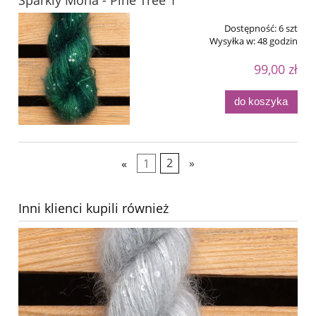
Sparkly Moha - Pine Tree 1
Dostępność:
6 szt
Wysyłka w:
48 godzin
99,00 zł
do koszyka
«
1
2
»
Inni klienci kupili również