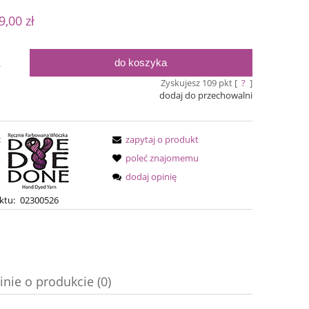
 nie zawiera ewentualnych kosztów
9,00 zł
ości
do koszyka
.
Zyskujesz
109
pkt [
?
]
dodaj do przechowalni
:
zapytaj o produkt
poleć znajomemu
dodaj opinię
Simple Sock - 01
Bureta -
ktu:
02300526
54,00 zł
75,0
69,00 zł
Cena regularna:
Cena regular
inie o produkcie (0)
69,00 zł
Najniższa cena:
Najniższa ce