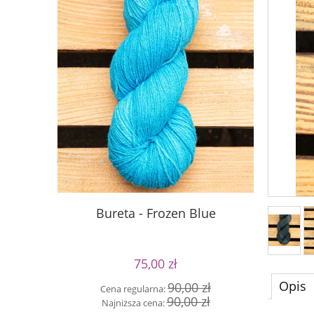
Bureta - Frozen Blue
Si
75,00 zł
Opis
90,00 zł
Cena regularna:
Cen
90,00 zł
Najniższa cena:
Naj