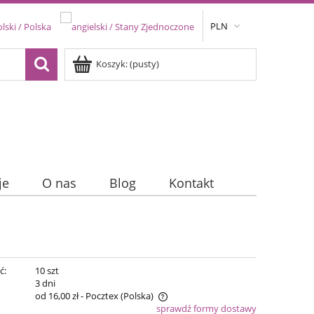
PLN
Koszyk:
(pusty)
je
O nas
Blog
Kontakt
ć:
10 szt
:
3 dni
od 16,00 zł
- Pocztex
(Polska)
sprawdź formy dostawy