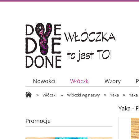
Nowości
Włóczki
Wzory
P
»
»
»
»
Włóczki
Włóczki wg nazwy
Yaka
Yaka 
Yaka - 
Promocje