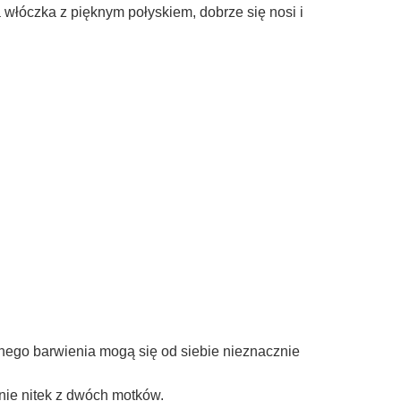
do koszyka
do ko
 włóczka z pięknym połyskiem, dobrze się nosi i
nego barwienia mogą się od siebie nieznacznie
anie nitek z dwóch motków.