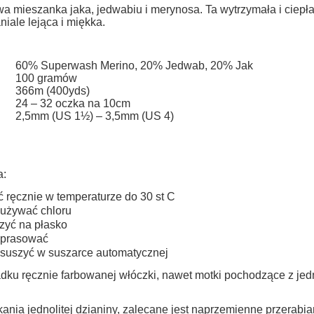
do koszyka
Cena nie zawiera ewentualnych kosztów
a mieszanka jaka, jedwabiu i merynosa. Ta wytrzymała i ciepła
niale lejąca i miękka.
płatności
60% Superwash Merino, 20% Jedwab, 20% Jak
100 gramów
366m (400yds)
24 – 32 oczka na 10cm
2,5mm (US 1½) – 3,5mm (US 4)
a:
ć ręcznie w temperaturze do 30 st C
 używać chloru
zyć na płasko
 prasować
 suszyć w suszarce automatycznej
dku ręcznie farbowanej włóczki, nawet motki pochodzące z jed
ania jednolitej dzianiny, zalecane jest naprzemienne przerabi