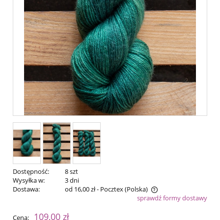
Dostępność:
8 szt
Wysyłka w:
3 dni
Dostawa:
od 16,00 zł
- Pocztex
(Polska)
sprawdź formy dostawy
Cena nie zawiera ewentualnych kosztów płatności
109,00 zł
Cena: