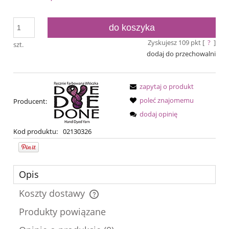
do koszyka
Zyskujesz
109
pkt [
?
]
szt.
dodaj do przechowalni
zapytaj o produkt
poleć znajomemu
Producent:
dodaj opinię
Kod produktu:
02130326
Opis
Koszty dostawy
Cena nie zawiera ewentualnych kosztów płatności
Produkty powiązane