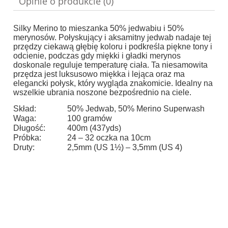
Opinie o produkcie (0)
Silky Merino to mieszanka 50% jedwabiu i 50%
merynosów.
Połyskujący i aksamitny jedwab nadaje tej
przędzy ciekawą głębię koloru i podkreśla piękne tony i
odcienie, podczas gdy miękki i gładki merynos
doskonale reguluje temperaturę ciała.
Ta niesamowita
przędza jest luksusowo miękka i lejąca oraz ma
elegancki połysk, który wygląda znakomicie.
Idealny na
wszelkie ubrania noszone bezpośrednio na ciele.
Skład:
50% Jedwab, 50% Merino Superwash
Waga:
100 gramów
Długość:
400m (437yds)
Próbka:
24 – 32 oczka na 10cm
Druty:
2,5mm (US 1½) – 3,5mm (US 4)