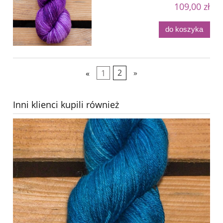
109,00 zł
do koszyka
«
1
2
»
Inni klienci kupili również