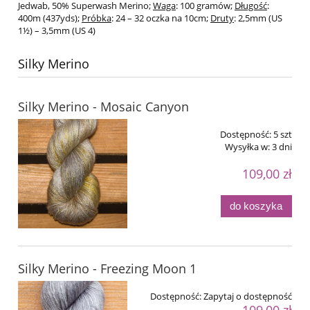
Jedwab, 50% Superwash Merino;
Waga
: 100 gramów;
Długość
:
400m (437yds);
Próbka
: 24 – 32 oczka na 10cm;
Druty
: 2,5mm (US
1½) – 3,5mm (US 4)
Silky Merino
Silky Merino - Mosaic Canyon
Dostępność:
5 szt
Wysyłka w:
3 dni
109,00 zł
do koszyka
Silky Merino - Freezing Moon 1
Dostępność:
Zapytaj o dostępność