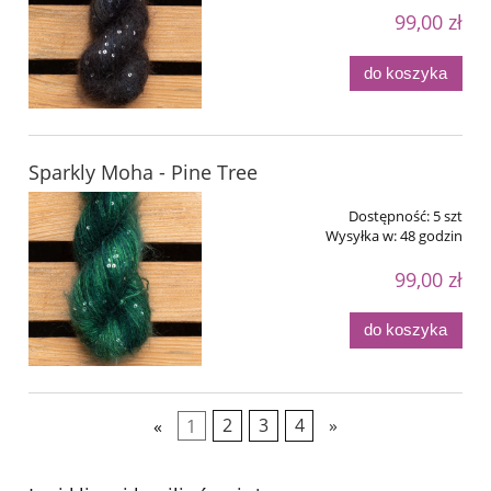
99,00 zł
do koszyka
Sparkly Moha - Pine Tree
Dostępność:
5 szt
Wysyłka w:
48 godzin
99,00 zł
do koszyka
«
1
2
3
4
»