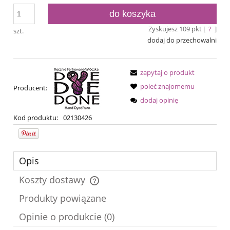
do koszyka
Zyskujesz
109
pkt [
?
]
szt.
dodaj do przechowalni
zapytaj o produkt
poleć znajomemu
Producent:
dodaj opinię
Kod produktu:
02130426
Opis
Koszty dostawy
Cena nie zawiera ewentualnych kosztów płatności
Produkty powiązane
Opinie o produkcie (0)