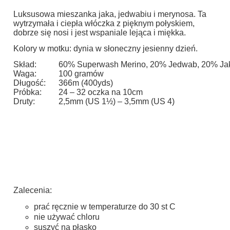
Luksusowa mieszanka jaka, jedwabiu i merynosa. Ta
wytrzymała i ciepła włóczka z pięknym połyskiem,
dobrze się nosi i jest wspaniale lejąca i miękka.
Kolory w motku: dynia w słoneczny jesienny dzień.
Skład:
60% Superwash Merino, 20% Jedwab, 20% Ja
Waga:
100 gramów
Długość:
366m (400yds)
Próbka:
24 – 32 oczka na 10cm
Druty:
2,5mm (US 1½) – 3,5mm (US 4)
Zalecenia:
prać ręcznie w temperaturze do 30 st C
nie używać chloru
suszyć na płasko