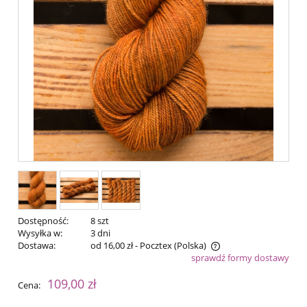
Dostępność:
8 szt
Wysyłka w:
3 dni
Dostawa:
od 16,00 zł
- Pocztex
(Polska)
sprawdź formy dostawy
Cena nie zawiera ewentualnych kosztów płatności
109,00 zł
Cena: