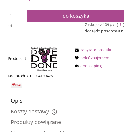
do koszyka
Zyskujesz
109
pkt [
?
]
szt.
dodaj do przechowalni
zapytaj o produkt
poleć znajomemu
Producent:
dodaj opinię
Kod produktu:
04130426
Opis
Koszty dostawy
Cena nie zawiera ewentualnych kosztów płatności
Produkty powiązane