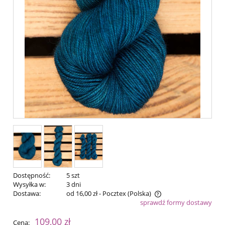
Dostępność:
5 szt
Wysyłka w:
3 dni
Dostawa:
od 16,00 zł
- Pocztex
(Polska)
sprawdź formy dostawy
Cena nie zawiera ewentualnych kosztów płatności
109,00 zł
Cena: