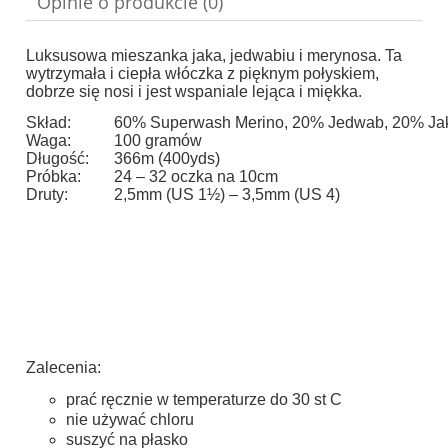
Opinie o produkcie (0)
Luksusowa mieszanka jaka, jedwabiu i merynosa. Ta
wytrzymała i ciepła włóczka z pięknym połyskiem,
dobrze się nosi i jest wspaniale lejąca i miękka.
Skład:
60% Superwash Merino, 20% Jedwab, 20% Ja
Waga:
100 gramów
Długość:
366m (400yds)
Próbka:
24 – 32 oczka na 10cm
Druty:
2,5mm (US 1½) – 3,5mm (US 4)
Zalecenia:
prać ręcznie w temperaturze do 30 st C
nie używać chloru
suszyć na płasko