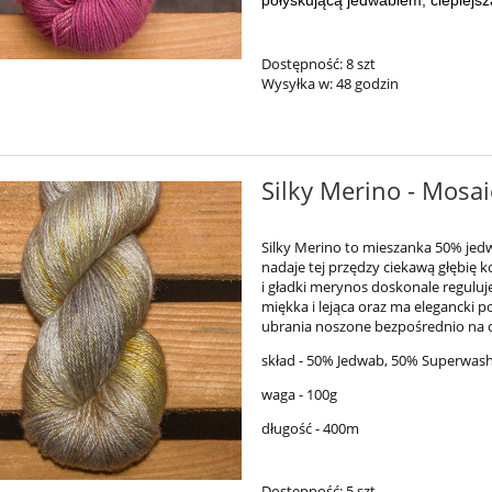
połyskującą jedwabiem, cieplejsz
Dostępność:
8 szt
Wysyłka w:
48 godzin
Silky Merino - Mosa
Silky Merino to mieszanka 50% je
nadaje tej przędzy ciekawą głębię k
i gładki merynos doskonale reguluje
miękka i lejąca oraz ma elegancki p
ubrania noszone bezpośrednio na ci
skład - 50% Jedwab, 50% Superwas
waga - 100g
długość - 400m
Dostępność:
5 szt