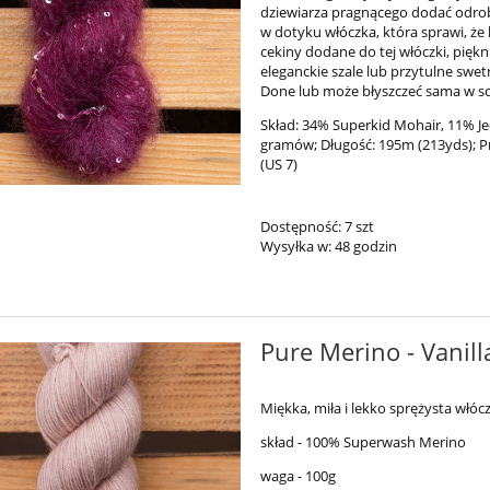
dziewiarza pragnącego dodać odrob
w dotyku włóczka, która sprawi, że 
cekiny dodane do tej włóczki, pięk
eleganckie szale lub przytulne swe
Done lub może błyszczeć sama w so
Skład: 34% Superkid Mohair, 11% J
gramów; Długość: 195m (213yds); P
(US 7)
Dostępność:
7 szt
Wysyłka w:
48 godzin
 Lena - Pumpkin Pie
Silky Lena - Raspberry Sorbe
79,00 zł
79,00 zł
Pure Merino - Vanill
94,00 zł
94,00 zł
a regularna:
Cena regularna:
94,00 zł
94,00 zł
Miękka, miła i lekko sprężysta włó
niższa cena:
Najniższa cena:
skład - 100% Superwash Merino
do koszyka
do koszyka
waga - 100g