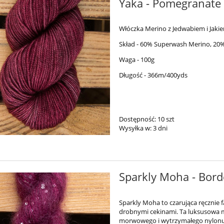
Yaka - Pomegranate
Włóczka Merino z Jedwabiem i Jaki
Skład - 60% Superwash Merino, 20%
Waga - 100g
Długość - 366m/400yds
Dostępność:
10 szt
Wysyłka w:
3 dni
Sparkly Moha - Bor
Sparkly Moha to
czarująca ręcznie 
drobnymi cekinami. Ta luksusowa 
morwowego i wytrzymałego nylonu, 