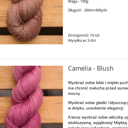
Waga - 100g
Długość - 366m/400yds
Dostępność:
10 szt
Wysyłka w:
3 dni
Camelia - Blush
Wyobraź sobie lekki i miękki puc
ma chronić malucha przed surow
mocny.
Wyobraź sobie gładki i błyszcząc
w dotyku, uosobienie elegancji.
A teraz wyobraź sobie włóczkę u
ekskluzywną, wyjątkową! Miękką i 