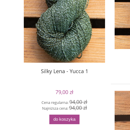
Silky Lena - Yucca 1
Silky
79,00 zł
94,00 zł
Cena regularna:
Cen
94,00 zł
Najniższa cena:
Naj
do koszyka