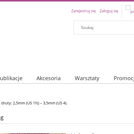
Zarejestruj się
Zaloguj się
ublikacje
Akcesoria
Warsztaty
Promoc
 druty: 2,5mm (US 1½) – 3,5mm (US 4).
ng