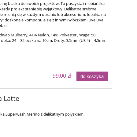
inę blasku do swoich projektów. To puszysta i niebiańska
każdy projekt stanie się wyjątkowy. Delikatne srebrne
nie mienią się w każdym ubraniu lub akcesorium. Idealna na
try; doskonale komponuje się z innymi włóczkami Dye Dye
bie!
edwab Mulberry, 41% Nylon, 14% Polyester ; Waga: 50
róbka: 24 – 32 oczka na 10cm; Druty: 3,5mm (US 4) – 4,5mm
t
Simple Sock - 29
Bureta
99,00 zł
do koszyka
54,00 zł
75,0
a Latte
69,00 zł
Cena regularna:
Cena regular
69,00 zł
czka Superwash Merino z delikatnym połyskiem.
Najniższa cena:
Najniższa ce
do koszyka
do ko