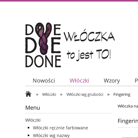
Nowości
Włóczki
Wzory
P
»
»
»
Włóczki
Włóczki wg grubości
Fingering
Włóczka na
Menu
Fingeri
Włóczki
Włóczki ręcznie farbowane
Włóczki wg nazwy