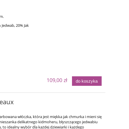
em.
 Jedwab, 20% Jak
109,00 zł
do koszyka
deaux
farbowana włóczka, która jest miękka jak chmurka i mieni się
mieszanka delikatnego kidmoheru, błyszczącego jedwabiu
to idealny wybór dla każdej dziewiarki i każdego