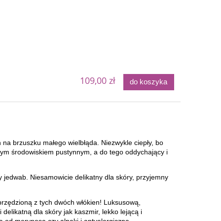
109,00 zł
do koszyka
h na brzuszku małego wielbłąda. Niezwykle ciepły, bo
ym środowiskiem pustynnym, a do tego oddychający i
y jedwab. Niesamowicie delikatny dla skóry, przyjemny
przędzioną z tych dwóch włókien! Luksusową,
delikatną dla skóry jak kaszmir, lekko lejącą i