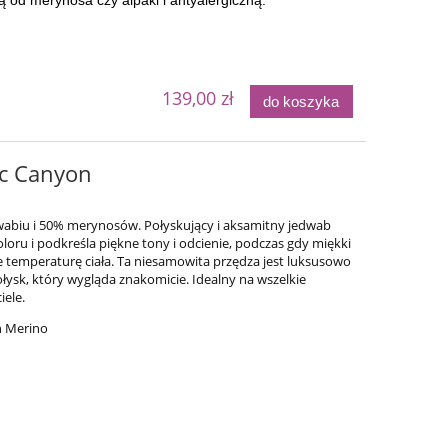
ą od merynosa czy alpaki i antyalergiczną.
139,00 zł
do koszyka
ic Canyon
dwabiu i 50% merynosów.
Połyskujący i aksamitny jedwab
oloru i podkreśla piękne tony i odcienie, podczas gdy miękki
 temperaturę ciała.
Ta niesamowita przędza jest luksusowo
ołysk, który wygląda znakomicie.
Idealny na wszelkie
ele.
h Merino