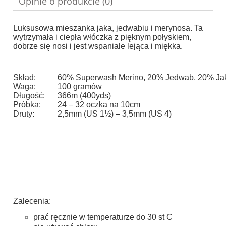
Opinie o produkcie (0)
Luksusowa mieszanka jaka, jedwabiu i merynosa. Ta
wytrzymała i ciepła włóczka z pięknym połyskiem,
dobrze się nosi i jest wspaniale lejąca i miękka.
Skład:
60% Superwash Merino, 20% Jedwab, 20% Ja
Waga:
100 gramów
Długość:
366m (400yds)
Próbka:
24 – 32 oczka na 10cm
Druty:
2,5mm (US 1½) – 3,5mm (US 4)
Zalecenia:
prać ręcznie w temperaturze do 30 st C