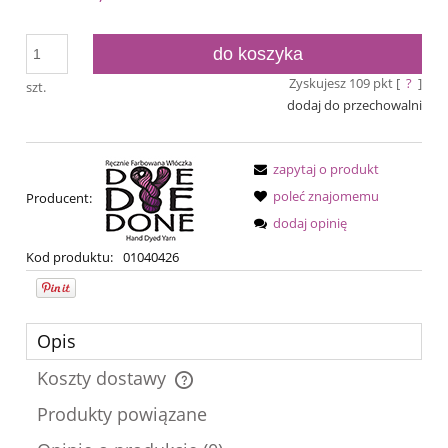
do koszyka
Zyskujesz
109
pkt [
?
]
szt.
dodaj do przechowalni
zapytaj o produkt
poleć znajomemu
Producent:
dodaj opinię
Kod produktu:
01040426
Opis
Koszty dostawy
Cena nie zawiera ewentualnych kosztów płatności
Produkty powiązane