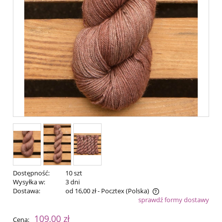
Dostępność:
10 szt
Wysyłka w:
3 dni
Dostawa:
od 16,00 zł
- Pocztex
(Polska)
sprawdź formy dostawy
Cena nie zawiera ewentualnych kosztów płatności
109,00 zł
Cena: