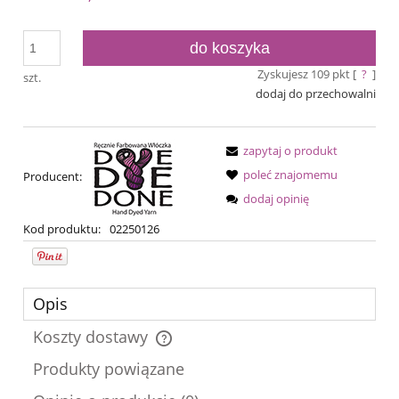
do koszyka
Zyskujesz
109
pkt [
?
]
szt.
dodaj do przechowalni
zapytaj o produkt
poleć znajomemu
Producent:
dodaj opinię
Kod produktu:
02250126
Opis
Koszty dostawy
Cena nie zawiera ewentualnych kosztów płatności
Produkty powiązane