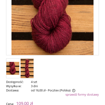
Dostępność:
4 szt
Wysyłka w:
3 dni
Dostawa:
od 16,00 zł
- Pocztex
(Polska)
sprawdź formy dostawy
Cena nie zawiera ewentualnych kosztów płatności
109,00 zł
Cena: