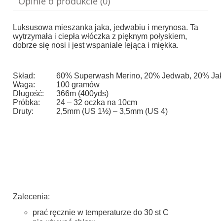
Opinie o produkcie (0)
Luksusowa mieszanka jaka, jedwabiu i merynosa. Ta
wytrzymała i ciepła włóczka z pięknym połyskiem,
dobrze się nosi i jest wspaniale lejąca i miękka.
Skład:
60% Superwash Merino, 20% Jedwab, 20% Ja
Waga:
100 gramów
Długość:
366m (400yds)
Próbka:
24 – 32 oczka na 10cm
Druty:
2,5mm (US 1½) – 3,5mm (US 4)
Zalecenia:
prać ręcznie w temperaturze do 30 st C