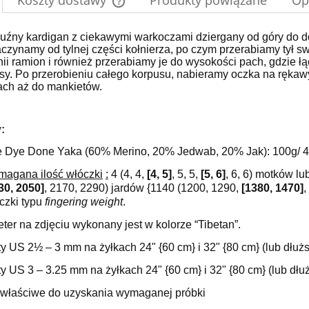
Koszty dostawy
Produkty powiązane
Op
do koszyka
Cena nie zawiera ewentualnych kosztów
 luźny kardigan z ciekawymi warkoczami dziergany od góry do d
aczynamy od tylnej części kołnierza, po czym przerabiamy tył 
płatności
nii ramion i również przerabiamy je do wysokości pach, gdzie łą
lisy. Po przerobieniu całego korpusu, nabieramy oczka na ręka
ach aż do mankietów.
:
 Dye Done Yaka (60% Merino, 20% Jedwab, 20% Jak): 100g/ 4
agana ilość włóczki
:
4 (4, 4,
[4, 5]
, 5, 5,
[5, 6]
, 6, 6) motków l
30, 2050]
, 2170, 2290) jardów {1140 (1200, 1290,
[1380, 1470]
,
czki typu
fingering weight
.
ter na zdjęciu wykonany jest w kolorze “Tibetan”.
ty US 2½ – 3 mm na żyłkach 24" {60 cm} i 32" {80 cm} (lub dłu
ty US 3 – 3.25 mm na żyłkach 24" {60 cm} i 32" {80 cm} (lub dł
 właściwe do uzyskania wymaganej próbki