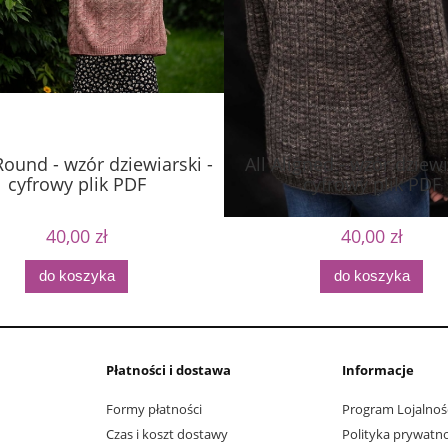
Round - wzór dziewiarski -
All Aligned - wzór dziewi
cyfrowy plik PDF
cyfrowy plik PDF
40,00 zł
40,00 zł
do koszyka
do koszyka
Płatności i dostawa
Informacje
Formy płatności
Program Lojalnoś
Czas i koszt dostawy
Polityka prywatno