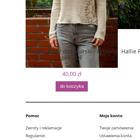
Rozeta - wzór dziewiarski - cyfrowy
Hallie 
plik PDF
40,00 zł
do koszyka
Pomoc
Moje konto
Zwroty i reklamacje
Twoje zamówienia
Regulamin
Ustawienia konta