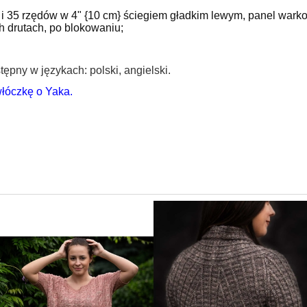
 i 35 rzędów w 4" {10 cm} ściegiem gładkim lewym, panel warko
h drutach, po blokowaniu;
ępny w językach: polski, angielski.
łóczkę o Yaka.