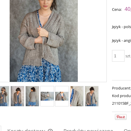
Cena nie zawiera ewent
40
Cena:
płatności
Język - pols
Język - angi
szt
imple Sock - 04
Producent
Bureta - Dark Chocolate
Kod produ
211015BF_
54,00 zł
75,00 zł
69,00 zł
a regularna:
90,00 zł
69,00 zł
Cena regularna:
niższa cena:
90,00 zł
Najniższa cena: