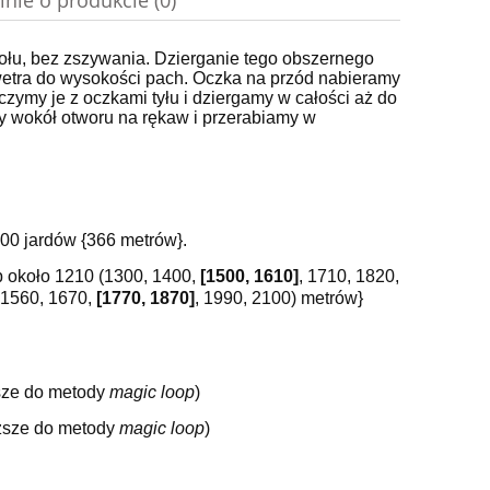
inie o produkcie (0)
do koszyka
ołu, bez zszywania. Dzierganie tego obszernego
swetra do wysokości pach. Oczka na przód nabieramy
czymy je z oczkami tyłu i dziergamy w całości aż do
wy wokół otworu na rękaw i przerabiamy w
00 jardów {366 metrów}.
ub około 1210 (1300, 1400,
[1500, 1610]
, 1710, 1820,
 1560, 1670,
[1770, 1870]
, 1990, 2100) metrów}
ższe do metody
magic loop
)
uższe do metody
magic loop
)