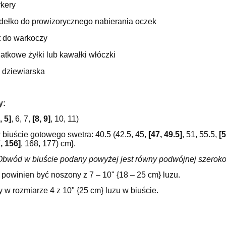
kery
dełko do prowizorycznego nabierania oczek
t do warkoczy
atkowe żyłki lub kawałki włóczki
a dziewiarska
y:
, 5]
, 6, 7,
[8, 9]
, 10, 11)
biuście gotowego swetra: 40.5 (42.5, 45,
[47, 49.5]
, 51, 55.5,
[5
, 156]
, 168, 177) cm}.
bwód w biuście podany powyżej jest równy podwójnej szerokośc
powinien być noszony z 7 – 10" {18 – 25 cm} luzu.
w rozmiarze 4 z 10" {25 cm} luzu w biuście.