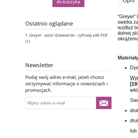
Opis
do koszyka
“Greyer”
swetra z
Ostatnio oglądane
wzdłuż li
dolnej p
Greyer - wzór dziewiarski - cyfrowy plik PDF
okrążeni
(1)
Materiały
Newsletter
Dye
Podaj swój adres e-mail, jeżeli chcesz
Wym
otrzymywać informacje o nowościach i
[19
promocjach.
włó
Swe
dru
dru
lub