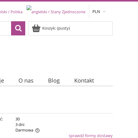
PLN
Koszyk:
(pusty)
je
O nas
Blog
Kontakt
ć:
30
:
3 dni
Darmowa
sprawdź formy dostawy