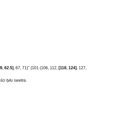
9, 62.5]
, 67, 71)" {101 (106, 112,
[118, 124]
, 127,
i tyłu swetra.