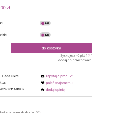
ualnych kosztów
,00 zł
ki:
elski:
do koszyka
.
Zyskujesz
40
pkt [
?
]
dodaj do przechowalni
Simple Sock - 20
:
Hada Knits
zapytaj o produkt
Bureta - F
ktu:
poleć znajomemu
20240831140832
dodaj opinię
54,00 zł
75,0
69,00 zł
Cena regularna:
69,00 zł
Cena regular
Najniższa cena:
Najniższa ce