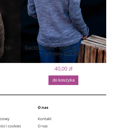
arski -
Backtracked - wzór dziewiarski -
Hallie 
cyfrowy plik PDF
40,00 zł
do koszyka
O nas
ciowy
Kontakt
ści i cookies
O nas