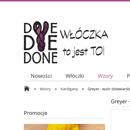
Nowości
Włóczki
Wzory
P
»
»
»
Wzory
Kardigany
Greyer - wzór dziewiarski
Greyer -
Promocje