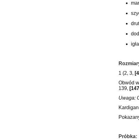
mar
szy
dru
dod
igł
Rozmiar
1 (2, 3,
[4
Obwód w 
139,
[147
Uwaga: O
Kardigan 
Pokazany 
Próbka: