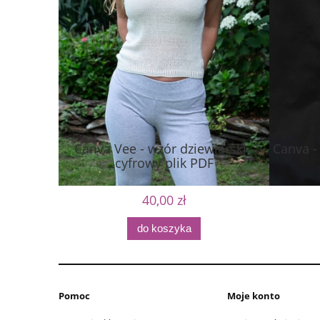
Canva Vee - wzór dziewiarski -
Canva -
cyfrowy plik PDF
40,00 zł
do koszyka
Pomoc
Moje konto