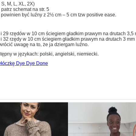
S, M, L, XL, 2X)
patrz schemat na str. 5
 powinien być luźny z 2½ cm – 5 cm tzw positive ease.
 i 29 rzędów w 10 cm ściegiem gładkim prawym na drutach 3,5
 i 32 rzędy w 10 cm ściegiem gładkim prawym na drutach 3 mm
rócić uwagę na to, że ja dziergam luźno.
ępny w językach: polski, angielski, niemiecki.
włóczkę Dye Dye Done