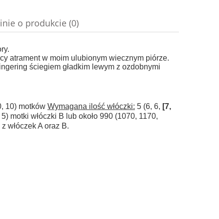
do koszyka
inie o produkcie (0)
ry.
ący atrament w moim ulubionym wiecznym piórze.
 fingering ściegiem gładkim lewym z ozdobnymi
10, 10) motków
Wymagana ilość włóczki:
5 (6, 6,
[7,
5], 5) motki włóczki B lub około 990 (1070, 1170,
j z włóczek A oraz B.