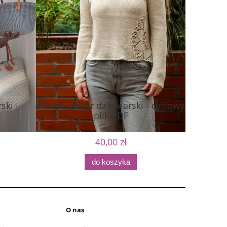
ski -
Rozeta - wzór dziewiarski - cyfrowy
Cord
plik PDF
dziewia
40,00 zł
do koszyka
O nas