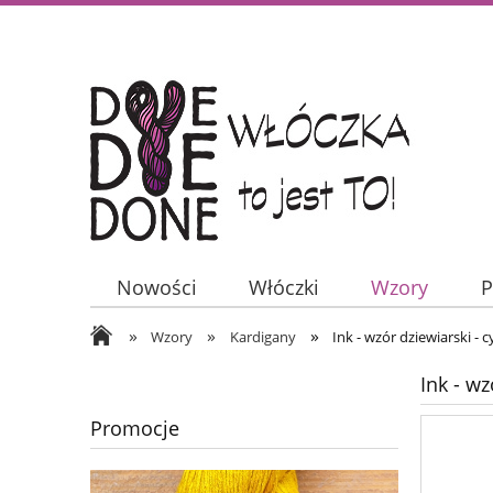
Nowości
Włóczki
Wzory
P
»
»
»
Wzory
Kardigany
Ink - wzór dziewiarski - 
Ink - wz
Promocje