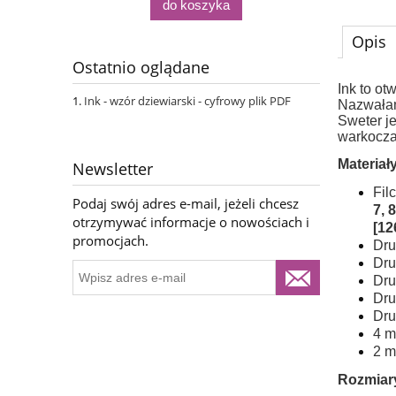
do koszyka
Opis
Ostatnio oglądane
Ink to ot
Ink - wzór dziewiarski - cyfrowy plik PDF
Nazwałam
Sweter j
warkoczam
Materiały
Newsletter
Fil
Podaj swój adres e-mail, jeżeli chcesz
7, 8
otrzymywać informacje o nowościach i
[12
promocjach.
Dru
Dru
Dru
Dru
Dru
4 m
2 m
Rozmiar