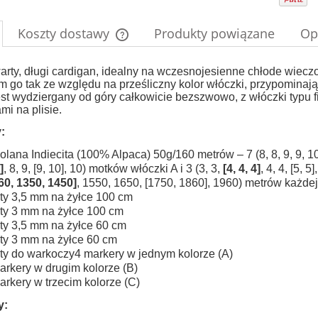
do koszyka
Koszty dostawy
Produkty powiązane
Op
Cena nie zawiera ewentualnych kosztów
warty, długi cardigan, idealny na wczesnojesienne chłode wieczo
 go tak ze względu na prześliczny kolor włóczki, przypominaj
płatności
est wydziergany od góry całkowicie bezszwowo, z włóczki typu
i na plisie.
:
colana Indiecita (100% Alpaca) 50g/160 metrów – 7 (8, 8, 9, 9, 
]
, 8, 9, [9, 10], 10) motków włóczki A i 3 (3, 3,
[4, 4, 4]
, 4, 4, [5, 
60, 1350, 1450]
, 1550, 1650, [1750, 1860], 1960) metrów każde
ty 3,5 mm na żyłce 100 cm
ty 3 mm na żyłce 100 cm
ty 3,5 mm na żyłce 60 cm
ty 3 mm na żyłce 60 cm
ty do warkoczy4 markery w jednym kolorze (A)
arkery w drugim kolorze (B)
arkery w trzecim kolorze (C)
y: