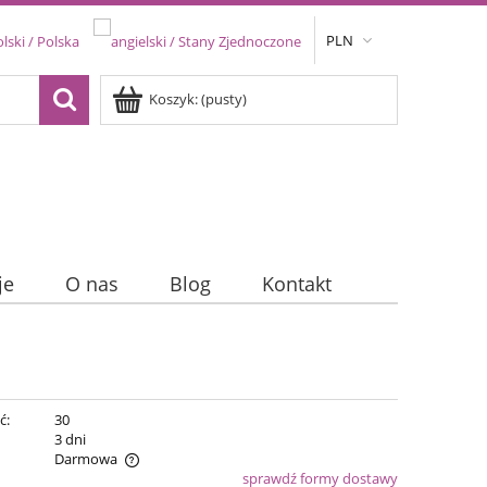
PLN
Koszyk:
(pusty)
je
O nas
Blog
Kontakt
ć:
30
:
3 dni
Darmowa
sprawdź formy dostawy