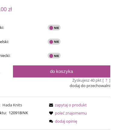
ualnych kosztów
,00 zł
ki:
elski:
miecki:
do koszyka
.
Zyskujesz
40
pkt [
?
]
dodaj do przechowalni
Simple Sock - 20
Bureta - F
:
Hada Knits
zapytaj o produkt
54,00 zł
75,0
ktu:
120918INK
poleć znajomemu
69,00 zł
Cena regularna:
dodaj opinię
69,00 zł
Cena regular
Najniższa cena:
Najniższa ce