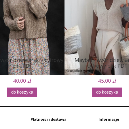
 wzór dziewiarski - cyfrowy
Maybel - wzór dziewiar
plik PDF
cyfrowy plik PDF
40,00 zł
45,00 zł
do koszyka
do koszyka
Płatności i dostawa
Informacje