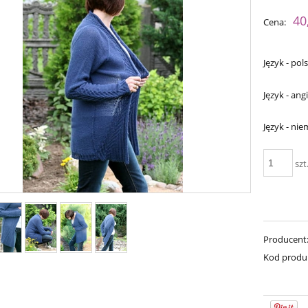
Cena nie zawiera ewent
40
Cena:
płatności
Język - pols
Język - angi
Język - nie
szt
imple Sock - 04
Bureta - Dark Chocolate
Producent
54,00 zł
75,00 zł
Kod produ
69,00 zł
a regularna:
90,00 zł
69,00 zł
Cena regularna:
niższa cena:
90,00 zł
Najniższa cena: