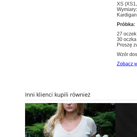
XS (XS1, 
Wymiary: 
Kardigan
Próbka:
27 oczek
30 oczka
Proszę zw
Wzór dost
Zobacz 
Inni klienci kupili również