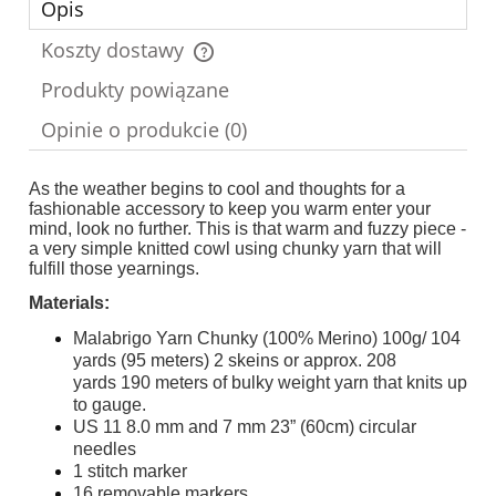
Opis
Koszty dostawy
Cena nie zawiera ewentualnych kosztów płatności
Produkty powiązane
Opinie o produkcie (0)
As the weather begins to cool and thoughts for a
fashionable accessory to keep you warm enter your
mind, look no further. This is that warm and fuzzy piece -
a very simple knitted cowl using chunky yarn that will
fulfill those yearnings.
Materials:
Malabrigo Yarn Chunky (100% Merino) 100g/ 104
yards (95 meters) 2 skeins or approx. 208
yards 190 meters of bulky weight yarn that knits up
to gauge.
US 11 8.0 mm and 7 mm 23” (60cm) circular
needles
1 stitch marker
16 removable markers