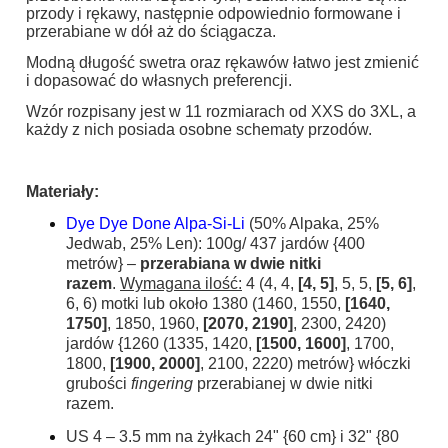
przody i rękawy, następnie odpowiednio formowane i
przerabiane w dół aż do ściągacza.
Modną długość swetra oraz rękawów łatwo jest zmienić
i dopasować do własnych preferencji.
Wzór rozpisany jest w 11 rozmiarach od XXS do 3XL, a
każdy z nich posiada osobne schematy przodów.
Materiały
:
Dye Dye Done Alpa-Si-Li
(50% Alpaka, 25%
Jedwab, 25% Len): 100g/ 437 jardów {400
metrów} –
przerabiana w dwie nitki
razem
.
Wymagana ilość:
4 (4, 4,
[4, 5]
, 5, 5,
[5, 6]
,
6, 6) motki lub około 1380 (1460, 1550,
[1640,
1750]
, 1850, 1960,
[2070, 2190]
, 2300, 2420)
jardów {1260 (1335, 1420,
[1500, 1600]
, 1700,
1800,
[1900, 2000]
, 2100, 2220) metrów} włóczki
grubości
fingering
przerabianej w dwie nitki
razem.
US 4 – 3.5 mm na żyłkach 24" {60 cm} i 32" {80