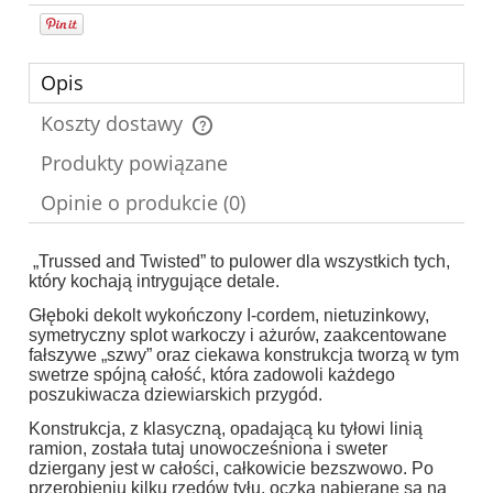
Opis
Koszty dostawy
Cena nie zawiera ewentualnych kosztów płatności
Produkty powiązane
Opinie o produkcie (0)
„Trussed and Twisted” to pulower dla wszystkich tych,
który kochają intrygujące detale.
Głęboki dekolt wykończony I-cordem, nietuzinkowy,
symetryczny splot warkoczy i ażurów, zaakcentowane
fałszywe „szwy” oraz ciekawa konstrukcja tworzą w tym
swetrze spójną całość, która zadowoli każdego
poszukiwacza dziewiarskich przygód.
Konstrukcja, z klasyczną, opadającą ku tyłowi linią
ramion, została tutaj unowocześniona i sweter
dziergany jest w całości, całkowicie bezszwowo. Po
przerobieniu kilku rzędów tyłu, oczka nabierane są na