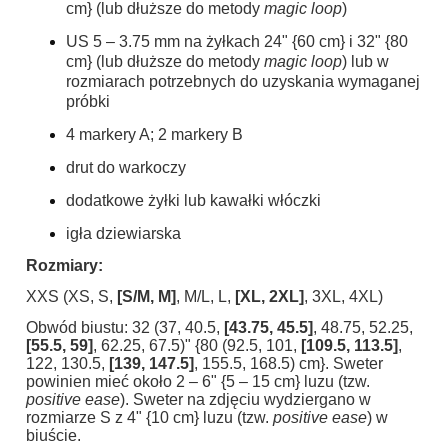
cm} (lub dłuższe do metody
magic loop
)
US 5 – 3.75 mm na żyłkach 24" {60 cm} i 32" {80
cm} (lub dłuższe do metody
magic loop
) lub w
rozmiarach potrzebnych do uzyskania wymaganej
próbki
4 markery A; 2 markery B
drut do warkoczy
dodatkowe żyłki lub kawałki włóczki
igła dziewiarska
Rozmiary:
XXS (XS, S,
[S/
M
, M]
, M/L, L,
[XL, 2XL]
, 3XL, 4XL)
Obwód biustu: 32 (37, 40.5,
[43.75, 45.5]
, 48.75, 52.25,
[55.5, 59]
, 62.25, 67.5)" {80 (92.5, 101,
[109.5, 113.5]
,
122, 130.5,
[139, 147.5]
, 155.5, 168.5) cm}. Sweter
powinien mieć około 2 – 6" {5 – 15 cm} luzu (tzw.
positive ease
). Sweter na zdjęciu wydziergano w
rozmiarze S z 4" {10 cm} luzu (tzw.
positive ease
) w
biuście.