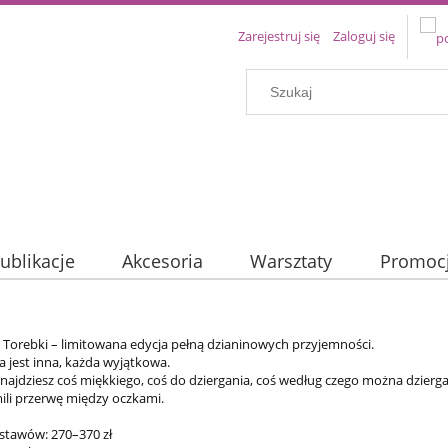
Zarejestruj się
Zaloguj się
ublikacje
Akcesoria
Warsztaty
Promoc
 Torebki – limitowana edycja pełną dzianinowych przyjemności.
a jest inna, każda wyjątkowa.
najdziesz coś miękkiego, coś do dziergania, coś według czego można dzierg
mili przerwę między oczkami.
stawów: 270–370 zł