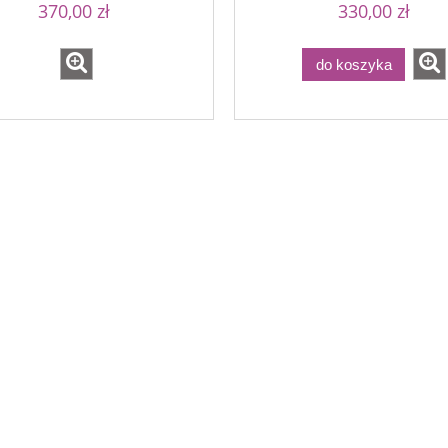
370,00 zł
330,00 zł
do koszyka
ky Lena - Yucca 1
Silky Lena - Pumpkin Pie
79,00 zł
79,00 zł
94,00 zł
94,00 zł
a regularna:
Cena regularna:
94,00 zł
94,00 zł
niższa cena:
Najniższa cena: