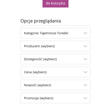
do koszyka
Opcje przeglądania
Kategorie: Tajemnicze Torebki
Producent: (wybierz)
Dostępność: (wybierz)
Cena: (wybierz)
Nowość: (wybierz)
Promocja: (wybierz)