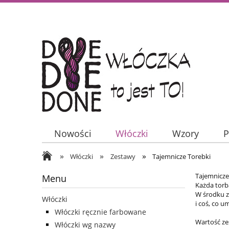
Nowości
Włóczki
Wzory
P
»
»
»
Włóczki
Zestawy
Tajemnicze Torebki
Tajemnicze
Menu
Każda torb
W środku z
Włóczki
i coś, co u
Włóczki ręcznie farbowane
Wartość ze
Włóczki wg nazwy