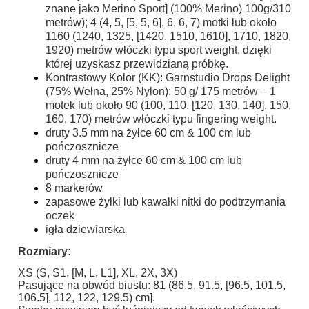
znane jako Merino Sport] (100% Merino) 100g/310
metrów); 4 (4, 5, [5, 5, 6], 6, 6, 7) motki lub około
1160 (1240, 1325, [1420, 1510, 1610], 1710, 1820,
1920) metrów włóczki typu sport weight, dzięki
której uzyskasz przewidzianą próbkę.
Kontrastowy Kolor (KK): Garnstudio Drops Delight
(75% Wełna, 25% Nylon): 50 g/ 175 metrów – 1
motek lub około 90 (100, 110, [120, 130, 140], 150,
160, 170) metrów włóczki typu fingering weight.
druty 3.5 mm na żyłce 60 cm & 100 cm lub
pończosznicze
druty 4 mm na żyłce 60 cm & 100 cm lub
pończosznicze
8 markerów
zapasowe żyłki lub kawałki nitki do podtrzymania
oczek
igła dziewiarska
Rozmiary:
XS (S, S1, [M, L, L1], XL, 2X, 3X)
Pasujące na obwód biustu: 81 (86.5, 91.5, [96.5, 101.5,
106.5], 112, 122, 129.5) cm].