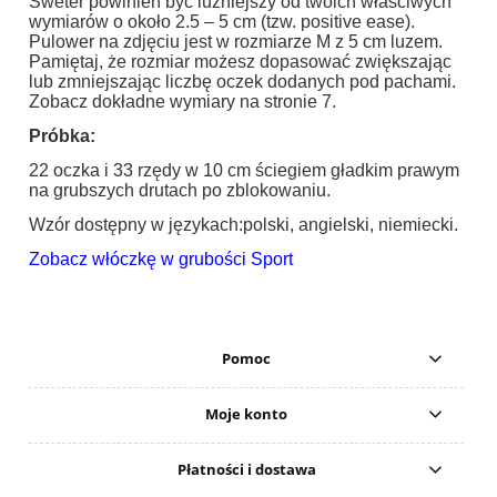
Sweter powinien być luźniejszy od twoich właściwych
wymiarów o około 2.5 – 5 cm (tzw. positive ease).
Pulower na zdjęciu jest w rozmiarze M z 5 cm luzem.
Pamiętaj, że rozmiar możesz dopasować zwiększając
lub zmniejszając liczbę oczek dodanych pod pachami.
Zobacz dokładne wymiary na stronie 7.
Próbka:
22 oczka i 33 rzędy w 10 cm ściegiem gładkim prawym
na grubszych drutach po zblokowaniu.
Wzór dostępny w językach:polski, angielski, niemiecki.
Zobacz włóczkę w grubości Sport
Pomoc
Moje konto
Płatności i dostawa