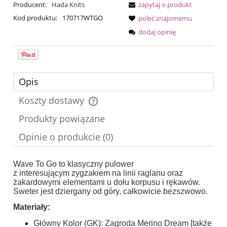
Producent:
Hada Knits
zapytaj o produkt
Kod produktu:
170717WTGO
poleć znajomemu
dodaj opinię
Opis
Koszty dostawy
Cena nie zawiera ewentualnych kosztów płatności
Produkty powiązane
Opinie o produkcie (0)
Wave To Go to klasyczny pulower
z interesującym zygzakiem na linii raglanu oraz
żakardowymi elementami u dołu korpusu i rękawów.
Sweter jest dziergany od góry, całkowicie bezszwowo.
Materiały:
Główny Kolor (GK): Zagroda Merino Dream [także