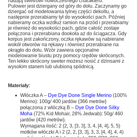
nadają swetrowi nowoczesnego charakteru.
Pulower jest dziergany od góry do dołu. Zaczynamy go
dziergać od modelowania tylnej części dekoltu, a
następnie przerabiamy tył do wysokości pach. Później
nabieramy oczka wzdłuż ramion na przód i przerabiamy
je również do wysokości pach, gdzie całość zostaje
połączona i przerabiana dookoła aż do ściągacza. Gdy
korpus jest zakończony, oczka rękawów są nabierane
wokół otworów na rękawy i również przerabiane na
okrągło do dołu. Wzór zawiera opcjonalne
modelowanie biustu przy pomocy rzędów skróconych.
Ten lekko skrócony sweter możesz nosić z dżinsami z
wysokim stanem lub ulubioną spódnicą.
Materiały:
Włóczka A –
Dye Dye Done Single Merino
(100%
Merino): 100g/ 400 jardów {366 metrów}
połączona z włóczką B –
Dye Dye Done Silky
Moha
(72% Kid Mohair, 28% Jedwab): 50g/ 460
jardów {420 metrów}.
Wymagana ilość: 2 (2, 3, [3, 3], 3, 4, [4, 4], 5, 5)
motków włóczki A i 2 (2, 2, [3, 3], 3, 3, [4, 4], 4, 4)