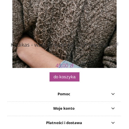
Kodikas - wzór dziewiarski - cyfrowy plik PDF
M
45,00 zł
do koszyka
Pomoc
Moje konto
Płatności i dostawa