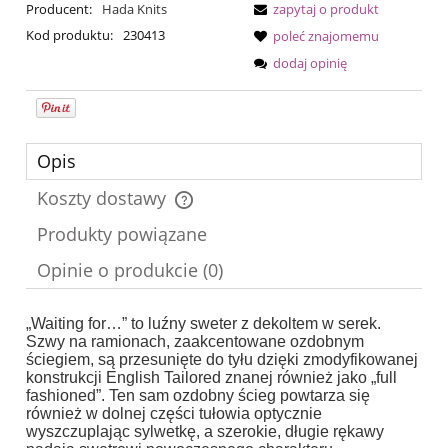
Producent:
Hada Knits
zapytaj o produkt
Kod produktu:
230413
poleć znajomemu
dodaj opinię
Opis
Koszty dostawy
Cena nie zawiera ewentualnych kosztów płatności
Produkty powiązane
Opinie o produkcie (0)
„Waiting for…” to luźny sweter z dekoltem w serek.
Szwy na ramionach, zaakcentowane ozdobnym
ściegiem, są przesunięte do tyłu dzięki zmodyfikowanej
konstrukcji English Tailored znanej również jako „full
fashioned”. Ten sam ozdobny ścieg powtarza się
również w dolnej części tułowia optycznie
wyszczuplając sylwetkę, a szerokie, długie rękawy