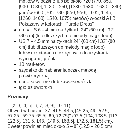
motków włóczki B lub po około 720 (770, 850,
[930, 1030], 1130, 1250, [1380, 1530], 1680, 1830)
jardów {660 (705, 780, [850, 950], 1035, 1145,
[1260, 1400], 1540, 1675) metrów} włóczki A i B.
Pokazany w kolorach “Purple Dress”.
druty US 6 – 4 mm na żyłkach 24" {60 cm} i 32"
{80 cm} (lub dłuższych do metody magic loop)
US 7 – 4.5 mm na żyłkach 24" {60 cm} i 32" {80
cm} (lub dłuższych do metody magic loop)
lub w rozmiarach niezbędnych do uzyskania
wymaganej próbki
10 markerów
szydełko do nabierania oczek metodą
prowizoryczną
dodatkowe żyłki lub kawałki włóczki
igła dziewiarska
Rozmiary:
1 (2, 3, [4, 5], 6, 7, [8, 9], 10, 11)
Obwód w biuście: 37 (41.5, 43.5, [45.25, 49], 52.5,
57.25, [59.75, 65.5], 69, 72.75)" {92.5 (104, 108.5, [113,
122.5], 131.5, 143, [149.5, 163.5], 172.5, 181.5) cm}.
Sweter powinien mieć około 5 – 8" {12.5 – 20.5 cm}