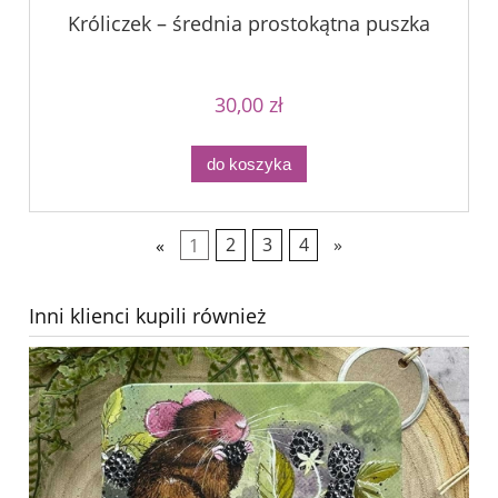
Króliczek – średnia prostokątna puszka
30,00 zł
do koszyka
«
1
2
3
4
»
Inni klienci kupili również