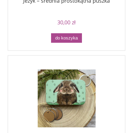
Jeżyk – średnia prostokątna puszka
30,00 zł
do koszyka