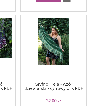
zór
Gryfno Frela - wzór
lik PDF
dziewiarski - cyfrowy plik PDF
32,00 zł