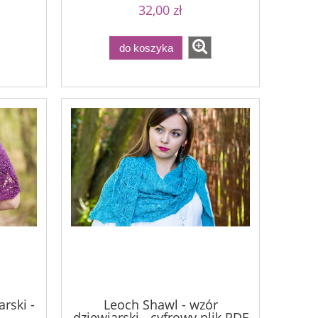
32,00 zł
do koszyka
rski -
Leoch Shawl - wzór
dziewiarski - cyfrowy plik PDF