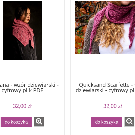
iana - wzór dziewiarski -
Quicksand Scarfette -
cyfrowy plik PDF
dziewiarski - cyfrowy p
32,00 zł
32,00 zł
do koszyka
do koszyka