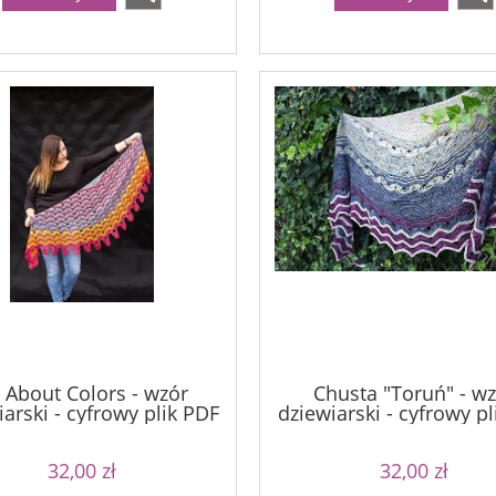
l About Colors - wzór
Chusta "Toruń" - w
arski - cyfrowy plik PDF
dziewiarski - cyfrowy p
32,00 zł
32,00 zł