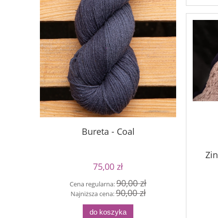
Bureta - Coal
S
Zin
75,00 zł
90,00 zł
Cena regularna:
Cen
90,00 zł
Najniższa cena:
Naj
do koszyka