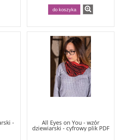
do koszyka
rski -
All Eyes on You - wzór
dziewiarski - cyfrowy plik PDF