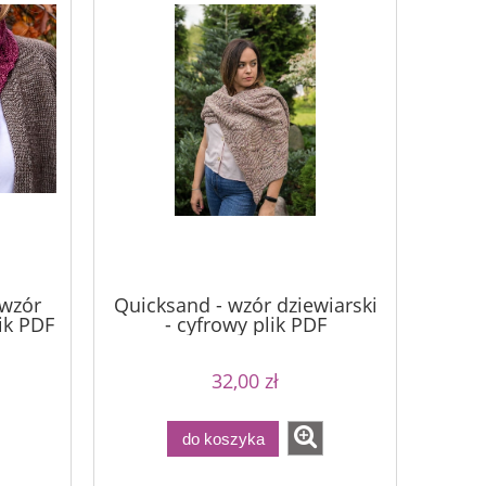
 wzór
Quicksand - wzór dziewiarski
lik PDF
- cyfrowy plik PDF
32,00 zł
do koszyka