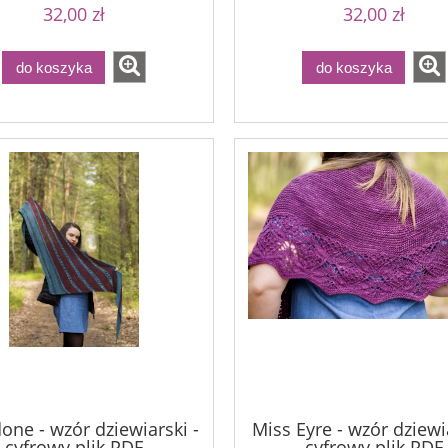
32,00 zł
32,00 zł
do koszyka
do koszyka
one - wzór dziewiarski -
Miss Eyre - wzór dziewia
cyfrowy plik PDF
cyfrowy plik PDF