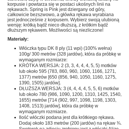
korpusie i powtarza się w postaci ukośnych linii na
rękawach. Spring is Pink jest dziergany od góry,
całkowicie bezszwowo, a główka rękawa wyrabiana
jest jednocześnie z korpusem. Wybierz swoją ulubioną
wersję: krótką bądź nieco dłuższą, z krótkim bądź
dłuższym rękawem. Możliwości są niezliczone!
Materiały:
Włóczka typu DK 8 ply (11 wpi) (100% wełna)
100g/ 300 metrów (328 jardów), która da próbkę w
wymaganym rozmiarze:
KRÓTKA WERSJA: 2 (3, 3, 4, 4, 4, 5, 5) motków
lub około 595 (783, 860, 960, 1060, 1166, 1271,
1377) metrów [650 (856, 940, 1050, 1160, 1275,
1390, 1505) jardów].
DŁUŻSZA WERSJA: 3 (4, 4, 4, 4, 5, 5, 6) motków
lub około 780 (986, 1090, 1200, 1310, 1425, 1540,
1655) metrów [714 (902, 997, 1098, 1198, 1303,
1408, 1513) jardów], która da próbkę w
wymaganym rozmiarze.
Ilość włóczki podana jest dla krótkiego rękawa.
Dodaj około 183 metrów (200 jardów) na rękaw ¾.
Sweterek na zdjęciu zrobiony jest z włóczki Alize