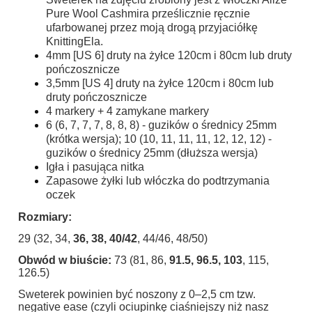
Pure Wool Cashmira prześlicznie ręcznie
ufarbowanej przez moją drogą przyjaciółkę
KnittingEla.
4mm [US 6] druty na żyłce 120cm i 80cm lub druty
pończosznicze
3,5mm [US 4] druty na żyłce 120cm i 80cm lub
druty pończosznicze
4 markery + 4 zamykane markery
6 (6, 7, 7, 7, 8, 8, 8) - guzików o średnicy 25mm
(krótka wersja); 10 (10, 11, 11, 11, 12, 12, 12) -
guzików o średnicy 25mm (dłuższa wersja)
Igła i pasująca nitka
Zapasowe żyłki lub włóczka do podtrzymania
oczek
Rozmiary:
29 (32, 34,
36, 38, 40/42
, 44/46, 48/50)
Obwód w biuście:
73 (81, 86,
91.5, 96.5, 103
, 115,
126.5)
Sweterek powinien być noszony z 0–2,5 cm tzw.
negative ease (czyli ociupinkę ciaśniejszy niż nasz