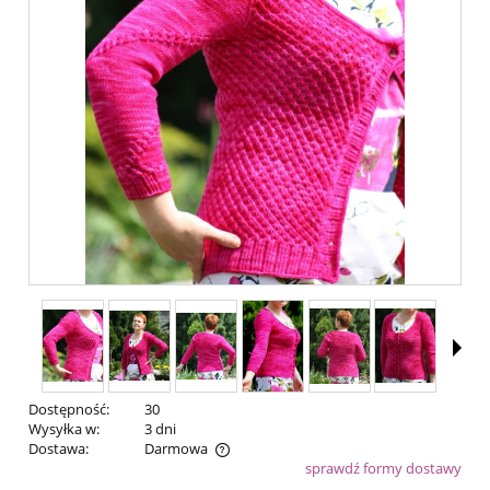
Dostępność:
30
Wysyłka w:
3 dni
Dostawa:
Darmowa
sprawdź formy dostawy
Cena nie zawiera ewentualnych kosztów płatności