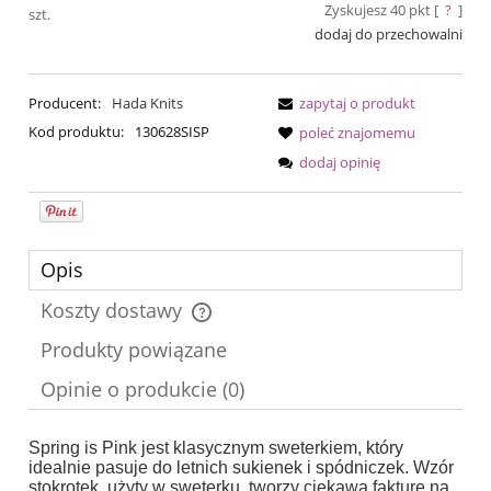
Zyskujesz
40
pkt [
?
]
szt.
dodaj do przechowalni
Producent:
Hada Knits
zapytaj o produkt
Kod produktu:
130628SISP
poleć znajomemu
dodaj opinię
Opis
Koszty dostawy
Cena nie zawiera ewentualnych kosztów płatności
Produkty powiązane
Opinie o produkcie (0)
Spring is Pink jest klasycznym sweterkiem, który
idealnie pasuje do letnich sukienek i spódniczek. Wzór
stokrotek, użyty w sweterku
,
tworzy ciekawą fakturę na