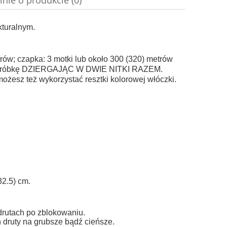
inie o produkcie (0)
kturalnym.
ów; czapka: 3 motki lub około 300 (320) metrów
ianą próbkę DZIERGAJĄC W DWIE NITKI RAZEM.
żesz też wykorzystać resztki kolorowej włóczki.
32.5) cm.
drutach po zblokowaniu.
 druty na grubsze bądź cieńsze.