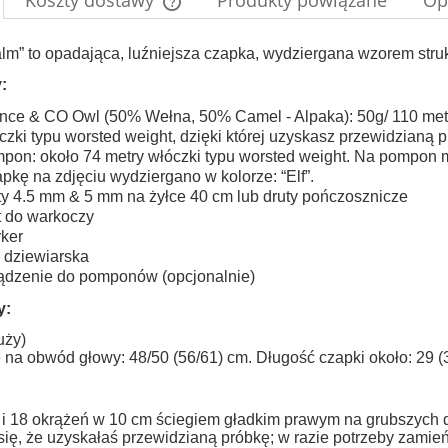
Koszty dostawy
Produkty powiązane
Op
do koszyka
Cena nie zawiera ewentualnych kosztów
lm” to opadająca, luźniejsza czapka, wydziergana wzorem stru
płatności
:
nce & CO Owl (50% Wełna, 50% Camel - Alpaka): 50g/ 110 metr
czki typu worsted weight, dzięki której uzyskasz przewidz
pon: około 74 metry włóczki typu worsted weight. Na pompon mo
pkę na zdjęciu wydziergano w kolorze: “Elf”.
ty 4.5 mm & 5 mm na żyłce 40 cm lub druty pończosznicze
t do warkoczy
ker
a dziewiarska
ądzenie do pomponów (opcjonalnie)
y:
uży)
 na obwód głowy: 48/50 (56/61) cm. Długość czapki około: 29 (
 i 18 okrążeń w 10 cm ściegiem gładkim prawym na grubszych 
ię, że uzyskałaś przewidzianą próbkę; w razie potrzeby zamień