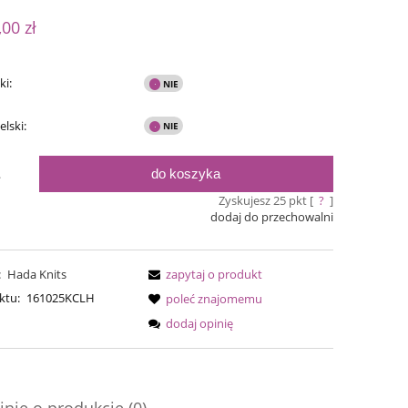
ualnych kosztów
,00 zł
ki:
elski:
do koszyka
.
Zyskujesz
25
pkt [
?
]
dodaj do przechowalni
:
Hada Knits
zapytaj o produkt
Bureta - Perfect Powder
Bureta - Ras
ktu:
161025KCLH
poleć znajomemu
dodaj opinię
75,00 zł
75,0
90,00 zł
Cena regularna:
Cena regular
90,00 zł
Najniższa cena:
Najniższa ce