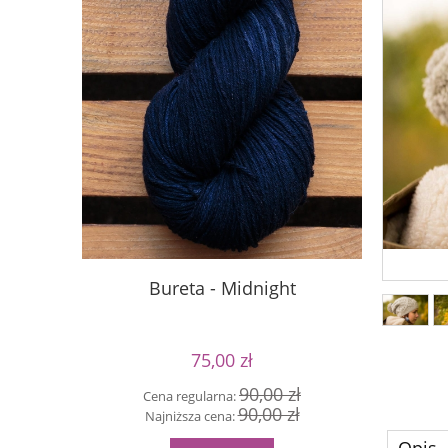
Bureta - Midnight
B
75,00 zł
90,00 zł
Cena regularna:
90,00 zł
Cen
Najniższa cena:
Naj