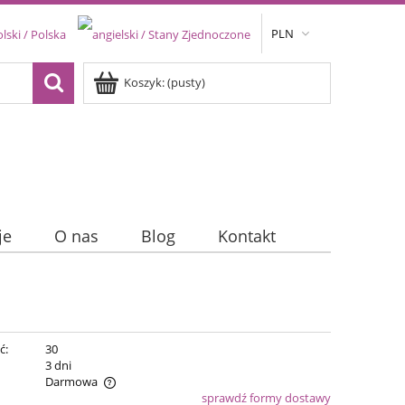
PLN
Koszyk:
(pusty)
je
O nas
Blog
Kontakt
ć:
30
:
3 dni
Darmowa
sprawdź formy dostawy