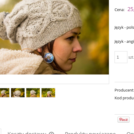
Cena nie zawiera ewent
25
Cena:
płatności
Język - pols
Język - angi
szt
Bureta - Palomino Gold
Producent
ureta - Natural
Kod produ
75,00 zł
75,00 zł
90,00 zł
Cena regularna:
90,00 zł
90,00 zł
a regularna:
Najniższa cena:
90,00 zł
niższa cena: