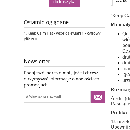
Opis
do koszyka
“Keep Ca
Ostatnio oglądane
Materiały
Keep Calm Hat - wzór dziewiarski - cyfrowy
Qui
plik PDF
włó
pom
Cza
dru
Newsletter
dru
mar
Podaj swój adres e-mail, jeżeli chcesz
igł
otrzymywać informacje o nowościach i
urz
promocjach.
Rozmiar
średni (d
Pasujące
Próbka:
14 oczek
Upewnij s