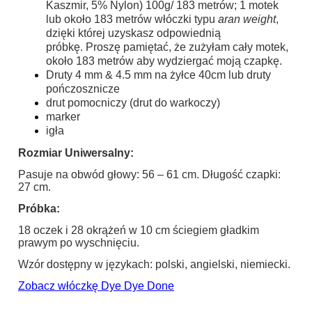
Kaszmir, 5% Nylon) 100g/ 183 metrów; 1 motek
lub około 183 metrów włóczki typu
aran weight
,
dzięki której uzyskasz odpowiednią
próbkę. Proszę pamiętać, że zużyłam cały motek,
około 183 metrów aby wydziergać moją czapkę.
Druty 4 mm & 4.5 mm na żyłce 40cm lub druty
pończosznicze
drut pomocniczy (drut do warkoczy)
marker
igła
Rozmiar Uniwersalny:
Pasuje na obwód głowy: 56 – 61 cm. Długość czapki:
27 cm.
Próbka:
18 oczek i 28 okrążeń w 10 cm ściegiem gładkim
prawym po wyschnięciu.
Wzór dostępny w językach: polski, angielski, niemiecki.
Zobacz włóczkę Dye Dye Done