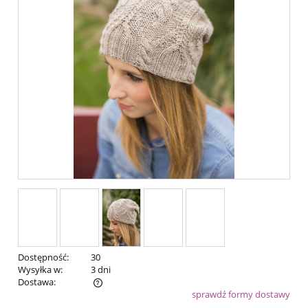
Dostępność:
30
Wysyłka w:
3 dni
Dostawa:
sprawdź formy dostawy
Cena nie zawiera ewentualnych kosztów płatności