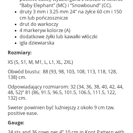
“Baby Elephant” (MC) i “Snowbound” (CC).
druty 3 mm i 3.25 mm 24" na żyłce 60 cm i 150
cm lub pończosznicze
drut do warkoczy
4 markeryw kolorze (A)
dodatkowe żyłki lub kawałki włóczki
igła dziewiarska
Rozmiary:
XS (S, S1, M, M1, L, L1, XL, 2XL)
Obwód biustu: 88 (93, 98, 103, 108, 113, 118, 128,
138) cm.
Odpowiadający rozmiarom: 32 (34, 36, 38, 40, 42, 44,
48, 52)“ 81 (86, 91.5, 96.5, 101.5, 106.5, 111.5, 122,
132) cm.
Sweter powinien być luźniejszy z około 9 cm tzw.
positive ease.
Gauge:
24 sts and 36 rows per 4” 10 cm in Knot Pattern with