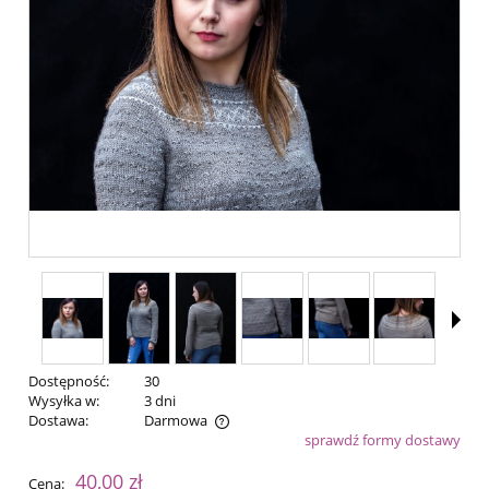
Dostępność:
30
Wysyłka w:
3 dni
Dostawa:
Darmowa
sprawdź formy dostawy
Cena nie zawiera ewentualnych kosztów płatności
40,00 zł
Cena: