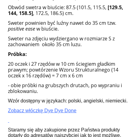
Obwód swetra w biuście: 87.5 (101.5, 115.5,
[129.5,
144, 158.5]
, 172.5, 186.5) cm.
Sweter powinien być luźny nawet do 35 cm tzw.
positive ease
w biuście.
Sweter na zdjęciu wydziergano w rozmiarze S z
zachowaniem około 35 cm luzu.
Próbka
:
20 oczek i 27 rzędów w 10 cm ściegiem gładkim
prawym; powtórzenie Wzoru Strukturalnego (14
oczek x 16 rzędów) = 7 cm x 6 cm
- obie próbki na grubszych drutach, po wypraniu i
zblokowaniu.
Wzór dostępny w językach: polski, angielski, niemiecki.
Zobacz włóczkę Dye Dye Done
Staramy się aby zakupione przez Państwa produkty
dotarły do adresatów najszybciej jak to jest możliwe.