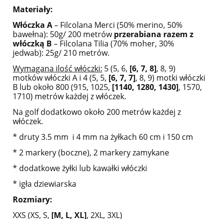
Materiały
:
Włóczka A
– Filcolana Merci (50% merino, 50%
bawełna): 50g/ 200 metrów
przerabiana razem z
włóczką B
– Filcolana Tilia (70% moher, 30%
jedwab): 25g/ 210 metrów.
Wymagana ilość włóczki:
5 (5, 6,
[6, 7, 8]
, 8, 9)
motków włóczki A i 4 (5, 5,
[6, 7, 7]
, 8, 9) motki włóczki
B lub około 800 (915, 1025,
[1140, 1280, 1430]
, 1570,
1710) metrów każdej z włóczek.
Na golf dodatkowo około 200 metrów każdej z
włóczek.
* druty 3.5 mm i 4 mm na żyłkach 60 cm i 150 cm
* 2 markery (boczne), 2 markery zamykane
* dodatkowe żyłki lub kawałki włóczki
* igła dziewiarska
Rozmiary:
XXS (XS, S,
[M, L, XL]
, 2XL, 3XL)