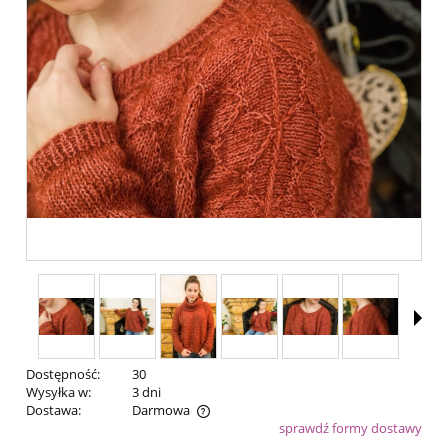
Dostępność:
30
Wysyłka w:
3 dni
Dostawa:
Darmowa
sprawdź formy dostawy
Cena nie zawiera ewentualnych kosztów płatności