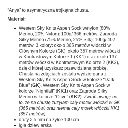
“Anya” to asymetryczna trójkątna chusta.
Materiał:
Western Sky Knits Aspen Sock w/nylon (80%
Merino, 20% Nylon): 100g/ 366 metrów; Zagroda
Silky Merino (75% Merino, 25% Silk): 100g/ 402
metrów. 3 kolory: około 365 metrów włóczki w
Głównym Kolorze (GK), około 357 metrów włóczki
w Kontrastowym Kolorze 1 (KK1) oraz około 137
metrów włóczki w Kontrastowym Kolorze 2 (KK2),
dzięki której uzyskasz przewidzianą próbkę.
Chusta na zdjęciach została wydziergana z
Western Sky Knits Aspen Sock w kolorze “Dark
Blue” (
GK
), Western Sky Knits Aspen Sock w
kolorze “Nightfall” (
KK1
) oraz Zagroda Silky
Merino w kolorze “Olive” (
KK2
).
Zwróć uwagę na
to, że na chustę zużyłam cały motek włóczki w GK
(365 metrów) oraz niemal cały motek włóczki KK1
(357 metrów).
druty 3.5 mm na żyłce 100 cm
igła dziewiarska