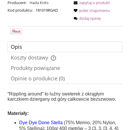
Producent:
Hada Knits
zapytaj o produkt
Kod produktu:
181019RGAD
poleć znajomemu
dodaj opinię
Opis
Koszty dostawy
Cena nie zawiera ewentualnych kosztów płatności
Produkty powiązane
Opinie o produkcie (0)
“Rippling around” to luźny sweterek z okrągłym
karczkiem dziergany od góry całkowicie bezszwowo.
Materiały:
Dye Dye Done Stella
(75% Merino, 20% Nylon,
5% Stellina): 100g/ 400 metrów – 3 (3, 3, [3, 4, 4],