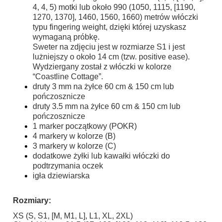
4, 4, 5) motki lub około 990 (1050, 1115, [1190,
1270, 1370], 1460, 1560, 1660) metrów włóczki
typu fingering weight, dzięki której uzyskasz
wymaganą próbkę.
Sweter na zdjęciu jest w rozmiarze S1 i jest
lużniejszy o około 14 cm (tzw. positive ease).
Wydziergany został z włóczki w kolorze
“Coastline Cottage”.
druty 3 mm na żyłce 60 cm & 150 cm lub
pończosznicze
druty 3.5 mm na żyłce 60 cm & 150 cm lub
pończosznicze
1 marker początkowy (POKR)
4 markery w kolorze (B)
3 markery w kolorze (C)
dodatkowe żyłki lub kawałki włóczki do
podtrzymania oczek
igła dziewiarska
Rozmiary:
XS (S, S1, [M, M1, L], L1, XL, 2XL)