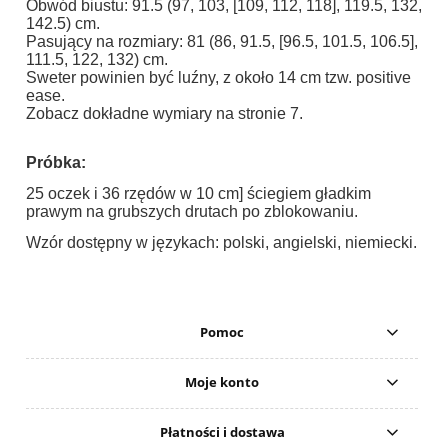
Obwód biustu: 91.5 (97, 103, [109, 112, 118], 119.5, 132,
142.5) cm.
Pasujący na rozmiary: 81 (86, 91.5, [96.5, 101.5, 106.5],
111.5, 122, 132) cm.
Sweter powinien być luźny, z około 14 cm tzw. positive
ease.
Zobacz dokładne wymiary na stronie 7.
Próbka:
25 oczek i 36 rzędów w 10 cm] ściegiem gładkim
prawym na grubszych drutach po zblokowaniu.
Wzór dostępny w językach: polski, angielski, niemiecki.
Pomoc
Moje konto
Płatności i dostawa