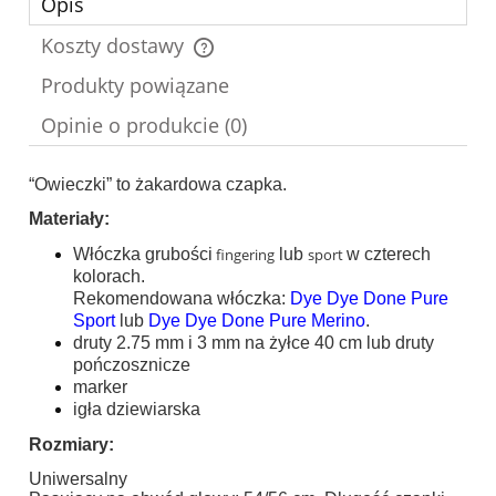
Opis
Koszty dostawy
Cena nie zawiera ewentualnych kosztów płatności
Produkty powiązane
Opinie o produkcie (0)
“Owieczki” to żakardowa czapka.
Materiały:
Włóczka grubości
fingering
lub
sport
w czterech
kolorach.
Rekomendowana włóczka:
Dye Dye Done Pure
Sport
lub
Dye Dye Done Pure Merino
.
druty 2.75 mm i 3 mm na żyłce 40 cm lub druty
pończosznicze
marker
igła dziewiarska
Rozmiary:
Uniwersalny