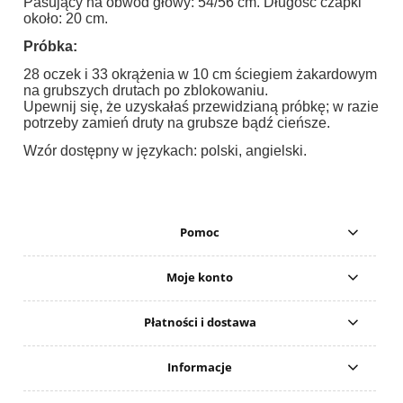
Pasujący na obwód głowy: 54/56 cm. Długość czapki
około: 20 cm.
Próbka:
28 oczek i 33 okrążenia w 10 cm ściegiem żakardowym
na grubszych drutach po zblokowaniu.
Upewnij się, że uzyskałaś przewidzianą próbkę; w razie
potrzeby zamień druty na grubsze bądź cieńsze.
Wzór dostępny w językach: polski, angielski.
Pomoc
Moje konto
Płatności i dostawa
Informacje