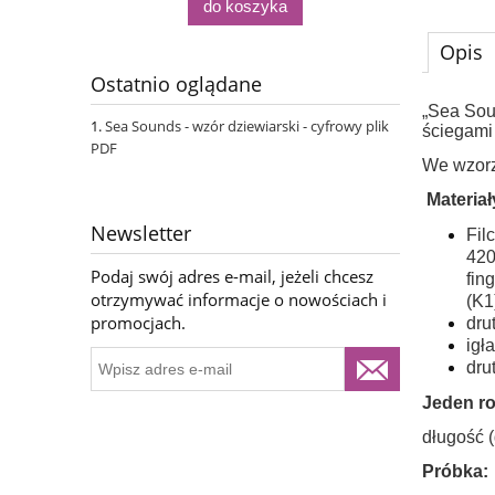
do koszyka
Opis
Ostatnio oglądane
„Sea Sou
Sea Sounds - wzór dziewiarski - cyfrowy plik
ściegami
PDF
We wzorz
Materiał
Newsletter
Fil
420
Podaj swój adres e-mail, jeżeli chcesz
fin
otrzymywać informacje o nowościach i
(K1
promocjach.
dru
igł
dru
Jeden ro
długość (
Próbka: