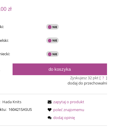
ualnych kosztów
,00 zł
ki:
elski:
miecki:
do koszyka
.
Zyskujesz
32
pkt [
?
]
dodaj do przechowalni
Bureta - Straw
Bureta
:
Hada Knits
zapytaj o produkt
75,00 zł
75,0
ktu:
160421SASUS
poleć znajomemu
90,00 zł
Cena regularna:
Cena regular
dodaj opinię
90,00 zł
Najniższa cena:
Najniższa ce