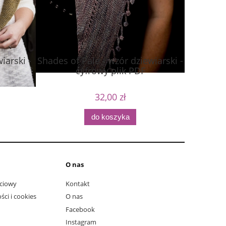
iarski -
Shades of Pale - wzór dziewiarski -
cyfrowy plik PDF
32,00 zł
do koszyka
O nas
ciowy
Kontakt
ści i cookies
O nas
Facebook
Instagram