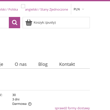
PLN
Koszyk:
(pusty)
je
O nas
Blog
Kontakt
ć:
30
:
3 dni
Darmowa
sprawdź formy dostawy