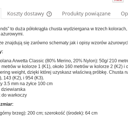
Koszty dostawy
Produkty powiązane
Op
Cena nie zawiera ewentualnych kosztów
nds” to duża półokrągła chusta wydziergana w trzech kolorach
 ażurowymi.
płatności
e znajdują się zarówno schematy jak i opisy wzorów ażurowyc
y:
colana Arwetta Classic (80% Merino, 20% Nylon): 50g/ 210 metró
 metrów w kolorze 1 (K1), około 160 metrów w kolorze 2 (K2) i 
gering weight, dzięki której uzyskasz właściwą próbkę. Chusta 
), 143 (K2), i 954 (K3).
ty 3.5 mm na żyłce 100 cm
a dziewiarska
t do warkoczy
zmiar:
górny brzeg): 200 cm; szerokość (środek): 64 cm