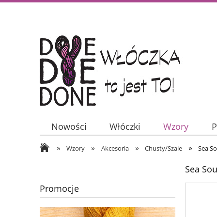
Nowości
Włóczki
Wzory
P
»
»
»
»
Wzory
Akcesoria
Chusty/Szale
Sea So
Sea Sou
Promocje