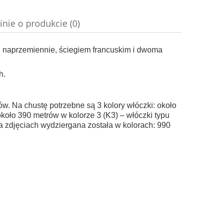
do koszyka
do ko
inie o produkcie (0)
, naprzemiennie, ściegiem francuskim i dwoma
h.
w. Na chustę potrzebne są 3 kolory włóczki: około
około 390 metrów w kolorze 3 (K3) – włóczki typu
na zdjęciach wydziergana została w kolorach: 990