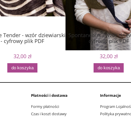
 Tender - wzór dziewiarski
Spontaneous - wzór dziew
- cyfrowy plik PDF
cyfrowy plik PDF
32,00 zł
32,00 zł
do koszyka
do koszyka
Płatności i dostawa
Informacje
Formy płatności
Program Lojalnoś
Czas i koszt dostawy
Polityka prywatno