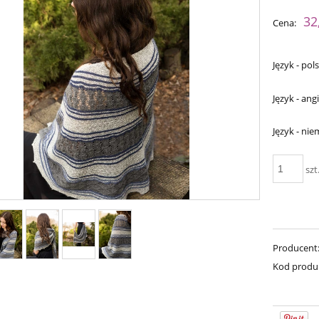
Cena nie zawiera ewent
32
Cena:
płatności
Język - pols
Język - angi
Język - nie
szt
a - Perfect Powder
Bureta - Raspberry Sorbet
Producent
75,00 zł
75,00 zł
Kod produ
90,00 zł
90,00 zł
a regularna:
Cena regularna:
90,00 zł
90,00 zł
niższa cena:
Najniższa cena: