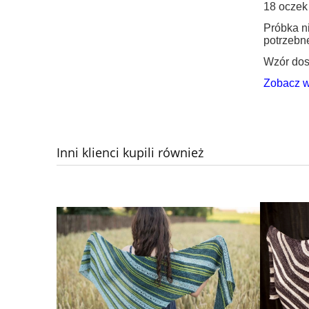
18 oczek
Próbka n
potrzebne
Wzór dost
Zobacz w
Inni klienci kupili również