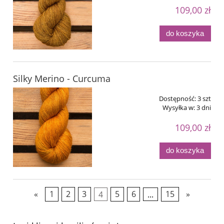
109,00 zł
do koszyka
Silky Merino - Curcuma
Dostępność:
3 szt
Wysyłka w:
3 dni
109,00 zł
do koszyka
«
1
2
3
4
5
6
...
15
»