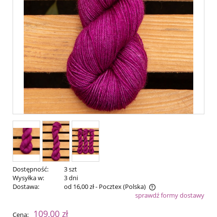
Dostępność:
3 szt
Wysyłka w:
3 dni
Dostawa:
od 16,00 zł
- Pocztex
(Polska)
sprawdź formy dostawy
Cena nie zawiera ewentualnych kosztów płatności
109,00 zł
Cena: