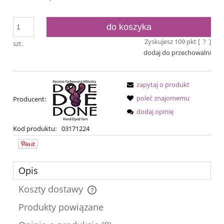
do koszyka
Zyskujesz
109
pkt [
?
]
szt.
dodaj do przechowalni
zapytaj o produkt
poleć znajomemu
Producent:
dodaj opinię
Kod produktu:
03171224
Opis
Koszty dostawy
Cena nie zawiera ewentualnych kosztów płatności
Produkty powiązane