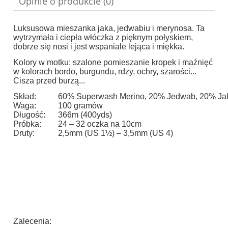
Opinie o produkcie (0)
Luksusowa mieszanka jaka, jedwabiu i merynosa. Ta
wytrzymała i ciepła włóczka z pięknym połyskiem,
dobrze się nosi i jest wspaniale lejąca i miękka.
Kolory w motku: szalone pomieszanie kropek i maźnięć
w kolorach bordo, burgundu, rdzy, ochry, szarości...
Cisza przed burzą...
Skład:
60% Superwash Merino, 20% Jedwab, 20% Ja
Waga:
100 gramów
Długość:
366m (400yds)
Próbka:
24 – 32 oczka na 10cm
Druty:
2,5mm (US 1½) – 3,5mm (US 4)
Zalecenia: