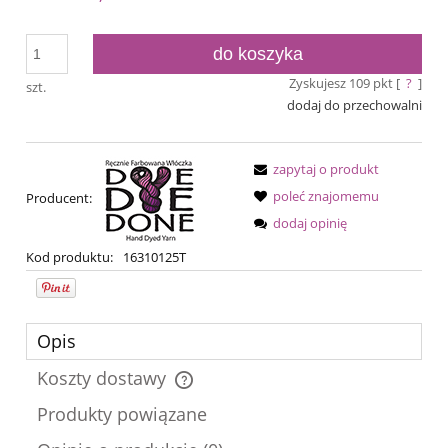
do koszyka
Zyskujesz
109
pkt [
?
]
szt.
dodaj do przechowalni
zapytaj o produkt
poleć znajomemu
Producent:
dodaj opinię
Kod produktu:
16310125T
Opis
Koszty dostawy
Cena nie zawiera ewentualnych kosztów płatności
Produkty powiązane