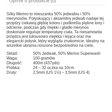
Opinie o produkcie (0)
Silky Merino to mieszanka 50% jedwabiu i 50%
merynosów.
Połyskujący i aksamitny jedwab nadaje tej
przędzy ciekawą głębię koloru i podkreśla piękne tony i
odcienie, podczas gdy miękki i gładki merynos
doskonale reguluje temperaturę ciała.
Ta niesamowita
przędza jest luksusowo miękka i lejąca oraz ma
elegancki połysk, który wygląda znakomicie.
Idealny na
wszelkie ubrania noszone bezpośrednio na ciele.
Skład:
50% Jedwab, 50% Merino Superwash
Waga:
100 gramów
Długość:
400m (437yds)
Próbka:
24 – 32 oczka na 10cm
Druty:
2,5mm (US 1½) – 3,5mm (US 4)