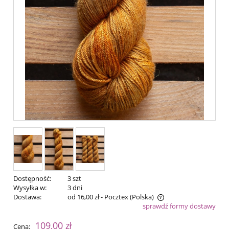
Dostępność:
3 szt
Wysyłka w:
3 dni
Dostawa:
od 16,00 zł
- Pocztex
(Polska)
sprawdź formy dostawy
Cena nie zawiera ewentualnych kosztów płatności
109,00 zł
Cena: