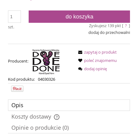
do koszyka
Zyskujesz
139
pkt [
?
]
szt.
dodaj do przechowalni
zapytaj o produkt
poleć znajomemu
Producent:
dodaj opinię
Kod produktu:
04030326
Opis
Koszty dostawy
Cena nie zawiera ewentualnych kosztów płatności
Opinie o produkcie (0)