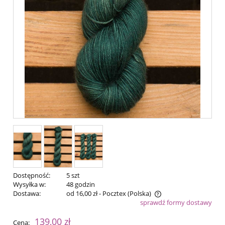
Dostępność:
5 szt
Wysyłka w:
48 godzin
Dostawa:
od 16,00 zł
- Pocztex
(Polska)
sprawdź formy dostawy
Cena nie zawiera ewentualnych kosztów płatności
139,00 zł
Cena: