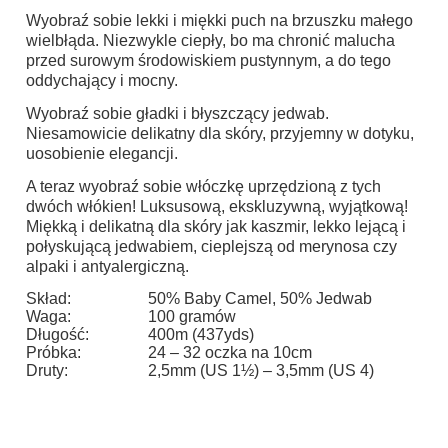
Wyobraź sobie lekki i miękki puch na brzuszku małego
wielbłąda. Niezwykle ciepły, bo ma chronić malucha
przed surowym środowiskiem pustynnym, a do tego
oddychający i mocny.
Wyobraź sobie gładki i błyszczący jedwab.
Niesamowicie delikatny dla skóry, przyjemny w dotyku,
uosobienie elegancji.
A teraz wyobraź sobie włóczkę uprzędzioną z tych
dwóch włókien! Luksusową, ekskluzywną, wyjątkową!
Miękką i delikatną dla skóry jak kaszmir, lekko lejącą i
połyskującą jedwabiem, cieplejszą od merynosa czy
alpaki i antyalergiczną.
Skład:
50% Baby Camel, 50% Jedwab
Waga:
100 gramów
Długość:
400m (437yds)
Próbka:
24 – 32 oczka na 10cm
Druty:
2,5mm (US 1½) – 3,5mm (US 4)