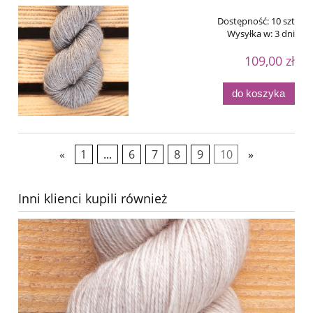
Dostępność:
10 szt
Wysyłka w:
3 dni
109,00 zł
do koszyka
«
1
...
6
7
8
9
10
»
Inni klienci kupili również