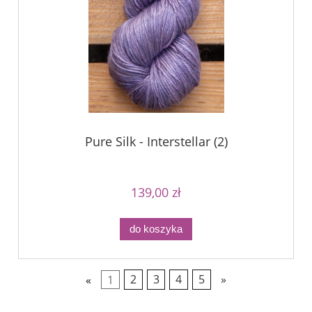
Pure Silk - Interstellar (2)
139,00 zł
do koszyka
«
1
2
3
4
5
»