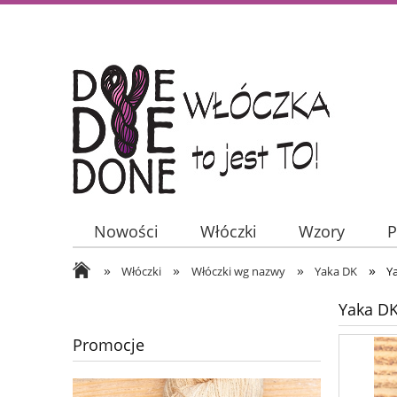
Nowości
Włóczki
Wzory
P
»
»
»
»
Włóczki
Włóczki wg nazwy
Yaka DK
Y
Yaka DK
Promocje