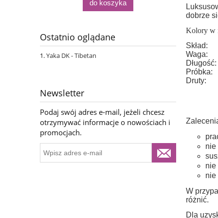
do koszyka
Luksusow
dobrze si
Kolory w 
Ostatnio oglądane
Skład:
Waga:
Yaka DK - Tibetan
Długość:
Próbka:
Druty:
Newsletter
Podaj swój adres e-mail, jeżeli chcesz
Zaleceni
otrzymywać informacje o nowościach i
promocjach.
pra
nie
sus
nie
nie
W przypa
różnić.
Dla uzysk