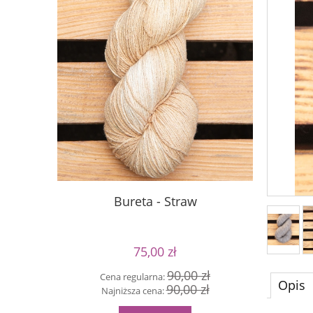
Bureta - Straw
75,00 zł
90,00 zł
Cena regularna:
Cen
Opis
90,00 zł
Najniższa cena:
Naj