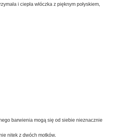
do koszyka
do ko
zymała i ciepła włóczka z pięknym połyskiem,
nego barwienia mogą się od siebie nieznacznie
anie nitek z dwóch motków.