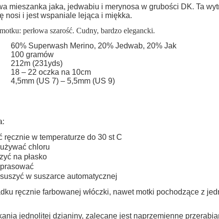
do koszyka
do koszyka
Cena nie zawiera ewentualnych kosztów
a mieszanka jaka, jedwabiu i merynosa w grubości DK. Ta wytr
ę nosi i jest wspaniale lejąca i miękka.
płatności
motku: perłowa szarość. Cudny, bardzo elegancki.
60% Superwash Merino, 20% Jedwab, 20% Jak
100 gramów
212m (231yds)
18 – 22 oczka na 10cm
4,5mm (US 7) – 5,5mm (US 9)
a:
ć ręcznie w temperaturze do 30 st C
 używać chloru
zyć na płasko
 prasować
 suszyć w suszarce automatycznej
dku ręcznie farbowanej włóczki, nawet motki pochodzące z jed
ania jednolitej dzianiny, zalecane jest naprzemienne przerabi