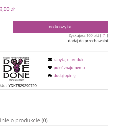
 nie zawiera ewentualnych kosztów
9,00 zł
ości
do koszyka
.
Zyskujesz
109
pkt [
?
]
dodaj do przechowalni
:
zapytaj o produkt
poleć znajomemu
dodaj opinię
Silky Lena - Pumpkin Pie
Silky Lena - R
ktu:
YDKTB29290720
79,00 zł
79,0
94,00 zł
Cena regularna:
Cena regular
inie o produkcie (0)
94,00 zł
Najniższa cena:
Najniższa ce