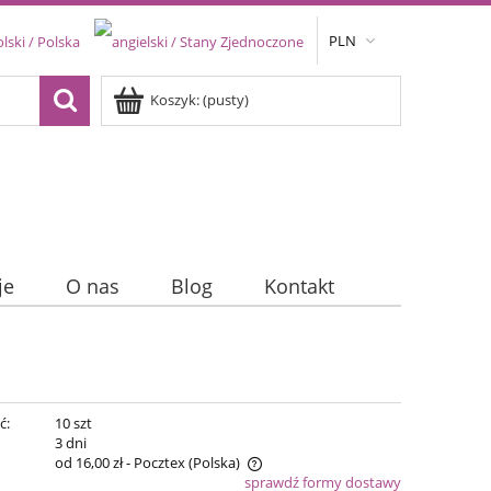
PLN
Koszyk:
(pusty)
je
O nas
Blog
Kontakt
ć:
10 szt
:
3 dni
od 16,00 zł
- Pocztex
(Polska)
sprawdź formy dostawy