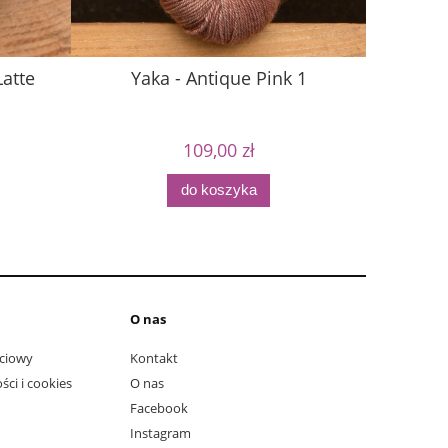
Latte
Yaka - Antique Pink 1
Alpa
109,00 zł
do koszyka
O nas
ciowy
Kontakt
ści i cookies
O nas
Facebook
Instagram