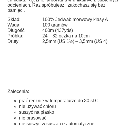
odcieniach. Raz spróbujesz i zakochasz się bez
pamięci.
Skład:
100% Jedwab morwowy klasy A
Waga:
100 gramów
Długość:
400m (437yds)
Próbka:
24 – 32 oczka na 10cm
Druty:
2,5mm (US 1½) – 3,5mm (US 4)
Zalecenia:
prać ręcznie w temperaturze do 30 st C
nie używać chloru
suszyć na płasko
nie prasować
nie suszyć w suszarce automatycznej