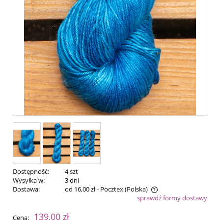
Dostępność:
4 szt
Wysyłka w:
3 dni
Dostawa:
od 16,00 zł
- Pocztex
(Polska)
sprawdź formy dostawy
Cena nie zawiera ewentualnych kosztów płatności
139,00 zł
Cena: