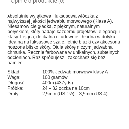
Opinie o produkcie (0)
A
bsolutnie wyjątkowa i luksusowa włóczka z
najwyższej jakości jedwabiu morwowego (Klasa A).
Niesamowicie gładka, z pięknym, naturalnym
połyskiem, który nadaje każdemu projektowi elegancji i
klasy. Lejąca, delikatna i cudownie chłodna w dotyku –
idealna na luksusowe szale, letnie bluzki czy akcesoria
noszone blisko skóry. Otula skórę niczym jedwabna
chmurka. Ręcznie farbowana w unikalnych, subtelnych
odcieniach. Raz spróbujesz i zakochasz się bez
pamięci.
Skład:
100% Jedwab morwowy klasy A
Waga:
100 gramów
Długość:
400m (437yds)
Próbka:
24 – 32 oczka na 10cm
Druty:
2,5mm (US 1½) – 3,5mm (US 4)