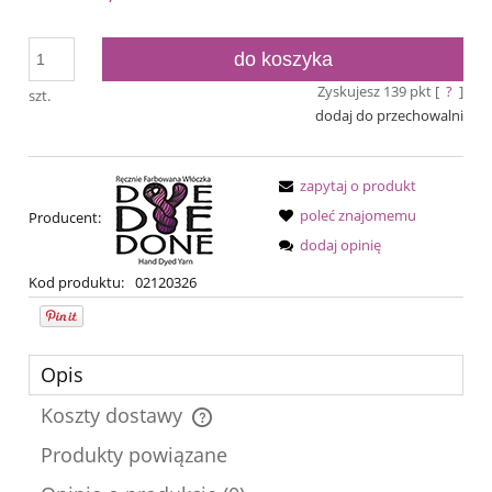
do koszyka
Zyskujesz
139
pkt [
?
]
szt.
dodaj do przechowalni
zapytaj o produkt
poleć znajomemu
Producent:
dodaj opinię
Kod produktu:
02120326
Opis
Koszty dostawy
Cena nie zawiera ewentualnych kosztów płatności
Produkty powiązane