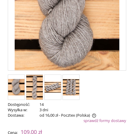
Dostępność:
14
Wysyłka w:
3 dni
Dostawa:
od 16,00 zł
- Pocztex
(Polska)
sprawdź formy dostawy
Cena nie zawiera ewentualnych kosztów płatności
109,00 zł
Cena: