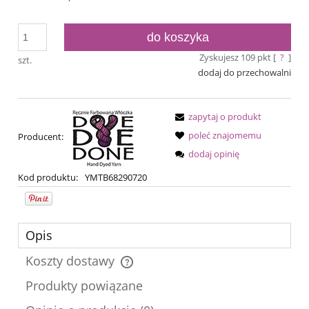
do koszyka
Zyskujesz
109
pkt [
?
]
szt.
dodaj do przechowalni
zapytaj o produkt
poleć znajomemu
Producent:
dodaj opinię
Kod produktu:
YMTB68290720
Opis
Koszty dostawy
Cena nie zawiera ewentualnych kosztów płatności
Produkty powiązane