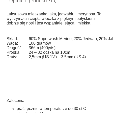
Opinie o produkcie (0)
Luksusowa mieszanka jaka, jedwabiu i merynosa. Ta
wytrzymała i ciepła włóczka z pięknym połyskiem,
dobrze się nosi i jest wspaniale lejąca i miękka.
Skład:
60% Superwash Merino, 20% Jedwab, 20% Ja
Waga:
100 gramów
Długość:
366m (400yds)
Próbka:
24 – 32 oczka na 10cm
Druty:
2,5mm (US 1½) – 3,5mm (US 4)
Zalecenia:
prać ręcznie w temperaturze do 30 st C