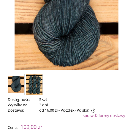
Dostępność:
5 szt
Wysyłka w:
3 dni
Dostawa:
od 16,00 zł
- Pocztex
(Polska)
sprawdź formy dostawy
Cena nie zawiera ewentualnych kosztów płatności
109,00 zł
Cena: