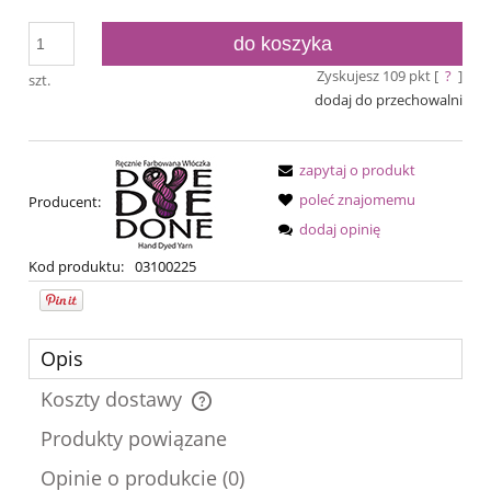
do koszyka
Zyskujesz
109
pkt [
?
]
szt.
dodaj do przechowalni
zapytaj o produkt
poleć znajomemu
Producent:
dodaj opinię
Kod produktu:
03100225
Opis
Koszty dostawy
Cena nie zawiera ewentualnych kosztów płatności
Produkty powiązane
Opinie o produkcie (0)