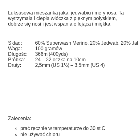
Luksusowa mieszanka jaka, jedwabiu i merynosa. Ta
wytrzymała i ciepła włóczka z pięknym połyskiem,
dobrze się nosi i jest wspaniale lejąca i miękka.
Skład:
60% Superwash Merino, 20% Jedwab, 20% Ja
Waga:
100 gramów
Długość:
366m (400yds)
Próbka:
24 – 32 oczka na 10cm
Druty:
2,5mm (US 1½) – 3,5mm (US 4)
Zalecenia:
prać ręcznie w temperaturze do 30 st C
nie używać chloru