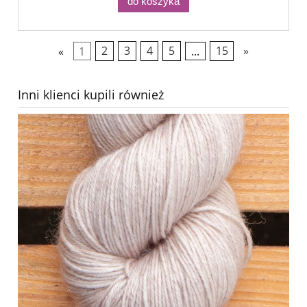
do koszyka
«
1
2
3
4
5
...
15
»
Inni klienci kupili również