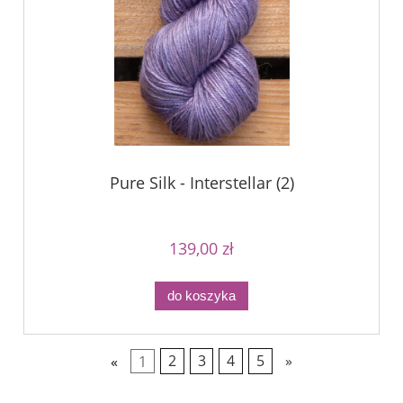
Pure Silk - Interstellar (2)
139,00 zł
do koszyka
«
1
2
3
4
5
»